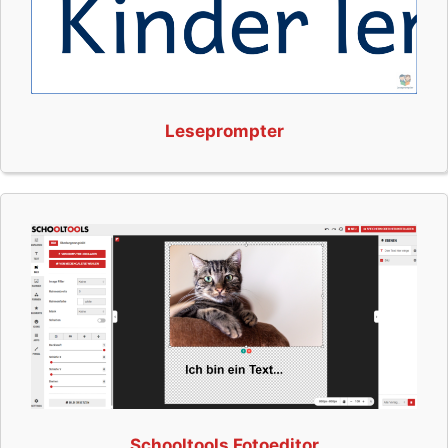
Leseprompter
Schooltools Fotoeditor