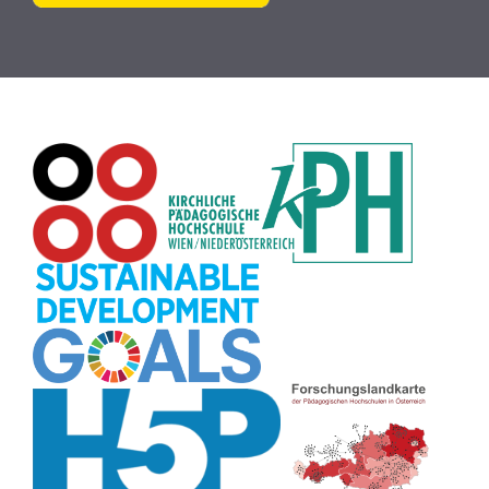
Buch
(9)
MINT
(9)
Bildrätsel
(9)
E-Mail
(9)
Globus
(8)
Puzzle
(8)
Wiki
(8)
Übersetzen
(8)
Passwort
(8)
Recherche
(8)
Karaoke
(8)
Rechtschreibung
(8)
Rollenspiel
(8)
Zeichen
(8)
Pflanzenbestimmung
(8)
Adventskalender
(8)
Workshop
(8)
Rhythmus
(8)
Pflanzen
(8)
Datensicherheit
(8)
Bildschirmschoner
(8)
Planetensystem
(8)
Kompetenzen
(8)
Wortschatz
(8)
Zitate
(8)
Meditation
(8)
Plakat
(8)
Collage
(8)
Topografie
(7)
Argumentation
(7)
Schulweg
(7)
Grafik
(7)
Fotopädagogik
(7)
EU
(7)
Zeichenspiel
(7)
Aufbauspiel
(7)
Visualisierung
(7)
Glücksrad
(7)
Musikbildung
(7)
Audioaufnahme
(7)
Sitzplan
(7)
Listen
(7)
Tabellen
(7)
Muster
(7)
Organisation
(7)
Märchen
(7)
Lärmampel
(7)