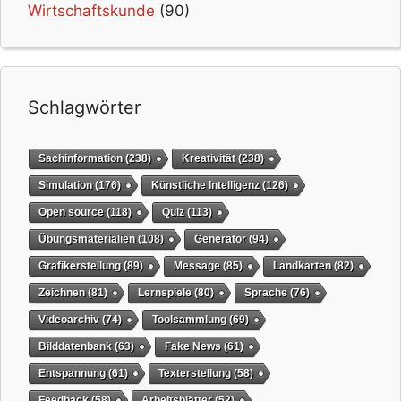
Wirtschaftskunde
(90)
Schlagwörter
Sachinformation
(238)
Kreativität
(238)
Simulation
(176)
Künstliche Intelligenz
(126)
Open source
(118)
Quiz
(113)
Übungsmaterialien
(108)
Generator
(94)
Grafikerstellung
(89)
Message
(85)
Landkarten
(82)
Zeichnen
(81)
Lernspiele
(80)
Sprache
(76)
Videoarchiv
(74)
Toolsammlung
(69)
Bilddatenbank
(63)
Fake News
(61)
Entspannung
(61)
Texterstellung
(58)
Feedback
(58)
Arbeitsblätter
(52)