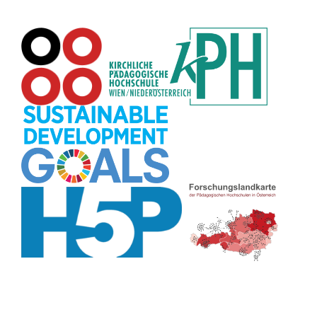
Datensicherheit
(8)
Übersetzen
(8)
Recherche
(8)
Wortschatz
(8)
Zitate
(8)
Karaoke
(8)
Adventskalender
(8)
Pflanzenbestimmung
(8)
Passwort
(8)
Rhythmus
(8)
Collage
(8)
Kompetenzen
(8)
Bildschirmschoner
(8)
Glücksrad
(7)
Audioaufnahme
(7)
Lärmampel
(7)
Tabellen
(7)
Anleitung
(7)
Argumentation
(7)
Symmetrie
(7)
Topografie
(7)
Fotopädagogik
(7)
Märchen
(7)
Malen
(7)
Muster
(7)
Erzählanlass
(7)
EU
(7)
Sitzplan
(7)
Grafik
(7)
Aufbauspiel
(7)
Chatbot
(7)
Bildgeschichte
(7)
Organisation
(7)
Naturklänge
(7)
Musikbildung
(7)
Finanzbildung
(7)
Sprechimpuls
(7)
Strukturierung
(7)
H5P
(7)
Faltanleitungen
(7)
Legasthenie
(7)
Stressabbau
(7)
Schulweg
(7)
Kurzlink
(7)
Zivilcourage
(7)
Fahrrad
(7)