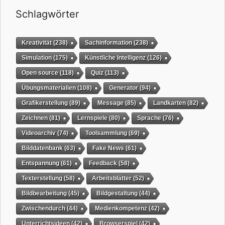
Schlagwörter
Kreativität
(238)
Sachinformation
(238)
Simulation
(175)
Künstliche Intelligenz
(126)
Open source
(118)
Quiz
(113)
Übungsmaterialien
(108)
Generator
(94)
Grafikerstellung
(89)
Message
(85)
Landkarten
(82)
Zeichnen
(81)
Lernspiele
(80)
Sprache
(76)
Videoarchiv
(74)
Toolsammlung
(69)
Bilddatenbank
(63)
Fake News
(61)
Entspannung
(61)
Feedback
(58)
Texterstellung
(58)
Arbeitsblätter
(52)
Bildbearbeitung
(45)
Bildgestaltung
(44)
Zwischendurch
(44)
Medienkompetenz
(42)
Unterrichtsideen
(42)
Browserspiel
(42)