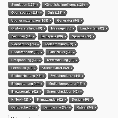
Simulation
(176)
Künstliche Intelligenz
(126)
Open source
(118)
Quiz
(113)
Übungsmaterialien
(108)
Generator
(94)
Grafikerstellung
(89)
Message
(85)
Landkarten
(82)
Zeichnen
(81)
Lernspiele
(80)
Sprache
(76)
Videoarchiv
(74)
Toolsammlung
(69)
Bilddatenbank
(63)
Fake News
(61)
Entspannung
(61)
Texterstellung
(58)
Feedback
(58)
Arbeitsblätter
(52)
Bildbearbeitung
(45)
Zwischendurch
(44)
Bildgestaltung
(44)
Medienkompetenz
(42)
Browserspiel
(42)
Unterrichtsideen
(42)
KI-Tool
(42)
Klimawandel
(42)
Design
(40)
Geräusche
(40)
Demokratie
(37)
Rätsel
(34)
Grafikgestaltung
(32)
Timer
(32)
Wissensspiel
(31)