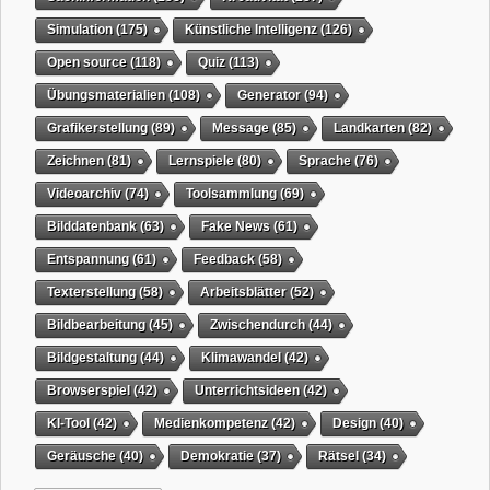
Simulation
(175)
Künstliche Intelligenz
(126)
Open source
(118)
Quiz
(113)
Übungsmaterialien
(108)
Generator
(94)
Grafikerstellung
(89)
Message
(85)
Landkarten
(82)
Zeichnen
(81)
Lernspiele
(80)
Sprache
(76)
Videoarchiv
(74)
Toolsammlung
(69)
Bilddatenbank
(63)
Fake News
(61)
Entspannung
(61)
Feedback
(58)
Texterstellung
(58)
Arbeitsblätter
(52)
Bildbearbeitung
(45)
Zwischendurch
(44)
Bildgestaltung
(44)
Klimawandel
(42)
Browserspiel
(42)
Unterrichtsideen
(42)
KI-Tool
(42)
Medienkompetenz
(42)
Design
(40)
Geräusche
(40)
Demokratie
(37)
Rätsel
(34)
Grafikgestaltung
(32)
Timer
(32)
QR-Code
(31)