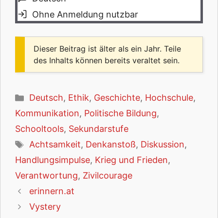
Ohne Anmeldung nutzbar
Dieser Beitrag ist älter als ein Jahr. Teile
des Inhalts können bereits veraltet sein.
Kategorien
Deutsch
,
Ethik
,
Geschichte
,
Hochschule
,
Kommunikation
,
Politische Bildung
,
Schooltools
,
Sekundarstufe
Schlagwörter
Achtsamkeit
,
Denkanstoß
,
Diskussion
,
Handlungsimpulse
,
Krieg und Frieden
,
Verantwortung
,
Zivilcourage
erinnern.at
Vystery