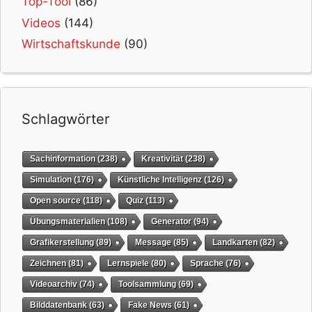
Top-Tool
(86)
Videos
(144)
Wirtschaftskunde
(90)
Schlagwörter
Sachinformation
(238)
Kreativität
(238)
Simulation
(176)
Künstliche Intelligenz
(126)
Open source
(118)
Quiz
(113)
Übungsmaterialien
(108)
Generator
(94)
Grafikerstellung
(89)
Message
(85)
Landkarten
(82)
Zeichnen
(81)
Lernspiele
(80)
Sprache
(76)
Videoarchiv
(74)
Toolsammlung
(69)
Bilddatenbank
(63)
Fake News
(61)