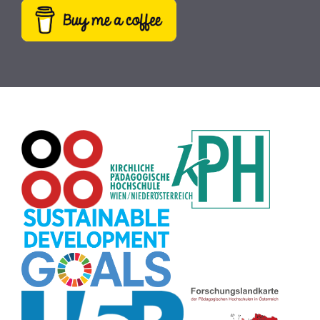
Webcam
(9)
Rezepte
(9)
Schreibtrainer
(9)
Buch
(9)
MINT
(9)
Bildrätsel
(9)
E-Mail
(9)
Globus
(8)
Puzzle
(8)
Wiki
(8)
Übersetzen
(8)
Passwort
(8)
Recherche
(8)
Karaoke
(8)
Rechtschreibung
(8)
Rollenspiel
(8)
Zeichen
(8)
Pflanzenbestimmung
(8)
Adventskalender
(8)
Workshop
(8)
Rhythmus
(8)
Pflanzen
(8)
Datensicherheit
(8)
Bildschirmschoner
(8)
Planetensystem
(8)
Kompetenzen
(8)
Wortschatz
(8)
Zitate
(8)
Meditation
(8)
Plakat
(8)
Collage
(8)
Topografie
(7)
Argumentation
(7)
Schulweg
(7)
Grafik
(7)
Fotopädagogik
(7)
EU
(7)
Zeichenspiel
(7)
Aufbauspiel
(7)
Visualisierung
(7)
Glücksrad
(7)
Musikbildung
(7)
Audioaufnahme
(7)