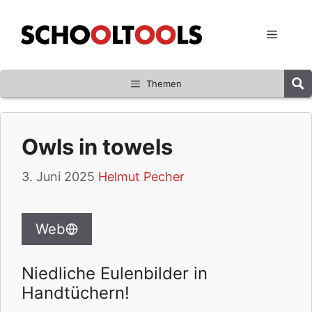
Zum
Inhalt
Menü
springen
Themen
Owls in towels
3. Juni 2025
Helmut Pecher
Web
Niedliche Eulenbilder in
Handtüchern!