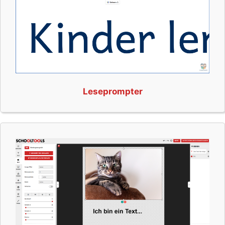
Leseprompter