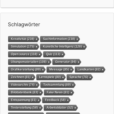
Schlagwörter
Kreativität
(238)
Sachinformation
(238)
Simulation
(175)
Künstliche Intelligenz
(126)
Open source
(118)
Quiz
(113)
Übungsmaterialien
(108)
Generator
(94)
Grafikerstellung
(89)
Message
(85)
Landkarten
(82)
Zeichnen
(81)
Lernspiele
(80)
Sprache
(76)
Videoarchiv
(74)
Toolsammlung
(69)
Bilddatenbank
(63)
Fake News
(61)
Entspannung
(61)
Feedback
(58)
Texterstellung
(58)
Arbeitsblätter
(52)