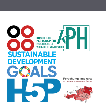
Rechtschreibung
(8)
Zeichen
(8)
Puzzle
(8)
Meditation
(8)
Rollenspiel
(8)
Globus
(8)
Datensicherheit
(8)
Übersetzen
(8)
Recherche
(8)
Wortschatz
(8)
Zitate
(8)
Karaoke
(8)
Adventskalender
(8)
Pflanzenbestimmung
(8)
Passwort
(8)
Rhythmus
(8)
Collage
(8)
Kompetenzen
(8)
Bildschirmschoner
(8)
Glücksrad
(7)
Audioaufnahme
(7)
Lärmampel
(7)
Tabellen
(7)
Anleitung
(7)
Argumentation
(7)
Symmetrie
(7)
Topografie
(7)
Fotopädagogik
(7)
Märchen
(7)
Malen
(7)
Muster
(7)
Erzählanlass
(7)
EU
(7)
Sitzplan
(7)
Grafik
(7)
Aufbauspiel
(7)
Chatbot
(7)
Bildgeschichte
(7)
Organisation
(7)
Naturklänge
(7)
Musikbildung
(7)
Finanzbildung
(7)
Sprechimpuls
(7)
Strukturierung
(7)
H5P
(7)
Faltanleitungen
(7)