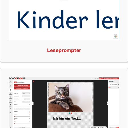
Leseprompter