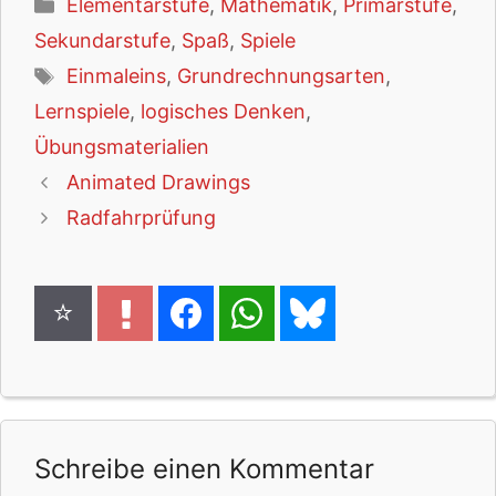
Kategorien
Elementarstufe
,
Mathematik
,
Primarstufe
,
Sekundarstufe
,
Spaß
,
Spiele
Schlagwörter
Einmaleins
,
Grundrechnungsarten
,
Lernspiele
,
logisches Denken
,
Übungsmaterialien
Animated Drawings
Radfahrprüfung
Schreibe einen Kommentar