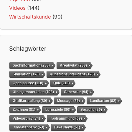
Videos
(144)
Wirtschaftskunde
(90)
Schlagwörter
Sachinformation
(238)
Kreativität
(238)
Simulation
(176)
Künstliche Intelligenz
(126)
Open source
(118)
Quiz
(113)
Übungsmaterialien
(108)
Generator
(94)
Grafikerstellung
(89)
Message
(85)
Landkarten
(82)
Zeichnen
(81)
Lernspiele
(80)
Sprache
(76)
Videoarchiv
(74)
Toolsammlung
(69)
Bilddatenbank
(63)
Fake News
(61)