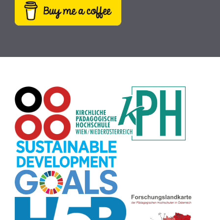
Webcam
(9)
Rezepte
(9)
Schreibtrainer
(9)
Buch
(9)
MINT
(9)
Bildrätsel
(9)
E-Mail
(9)
Globus
(8)
Puzzle
(8)
Wiki
(8)
Übersetzen
(8)
Passwort
(8)
Recherche
(8)
Karaoke
(8)
Rechtschreibung
(8)
Rollenspiel
(8)
Zeichen
(8)
Pflanzenbestimmung
(8)
Adventskalender
(8)
Workshop
(8)
Rhythmus
(8)
Pflanzen
(8)
Datensicherheit
(8)
Bildschirmschoner
(8)
Planetensystem
(8)
Kompetenzen
(8)
Wortschatz
(8)
Zitate
(8)
Meditation
(8)
Plakat
(8)
Collage
(8)
Topografie
(7)
Argumentation
(7)
Schulweg
(7)
Grafik
(7)
Fotopädagogik
(7)
EU
(7)
Zeichenspiel
(7)
Aufbauspiel
(7)
Visualisierung
(7)
Glücksrad
(7)
Musikbildung
(7)
Audioaufnahme
(7)
Sitzplan
(7)
Listen
(7)
Tabellen
(7)
Muster
(7)