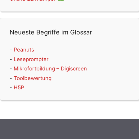
Wortwolke
(16)
GIF
(15)
Augmented Reality
(15)
3D
(15)
Wetter
(15)
Einstieg
(15)
Coding
(15)
Entdeckungsreise
(15)
Wörterbuch
(14)
Neueste Begriffe im Glossar
Musikdatenbank
(14)
Memes
(14)
Grundrechnungsarten
(14)
Nationalsozialismus
(14)
Peanuts
News
(14)
Datenschutz
(14)
Audioarchiv
(14)
Leseprompter
Verschwörungsmythen
(13)
Lied
(13)
Experimente
(13)
Mikrofortbildung – Digiscreen
Maschinenlernen
(13)
Bastelvorlagen
(13)
Poster
(13)
Toolbewertung
Kartengestaltung
(13)
Rechtsextremismus
(12)
H5P
Stadt
(12)
Interaktive Anwendung
(12)
Audiobearbeitung
(12)
Gruppendynmaik
(12)
Kreuzworträtsel
(12)
Uhr
(12)
Film
(12)
Diagramm
(12)
Storytelling
(12)
Methodensammlung
(12)
Hassrede
(12)
Pinnwand
(12)
Beruf
(11)
Wasser
(11)
Spielerstellung
(11)