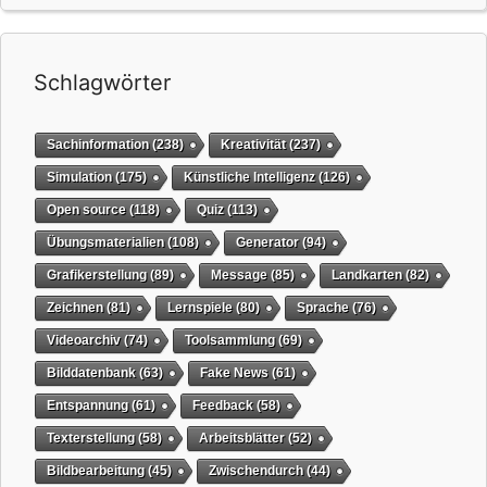
Schlagwörter
Sachinformation
(238)
Kreativität
(237)
Simulation
(175)
Künstliche Intelligenz
(126)
Open source
(118)
Quiz
(113)
Übungsmaterialien
(108)
Generator
(94)
Grafikerstellung
(89)
Message
(85)
Landkarten
(82)
Zeichnen
(81)
Lernspiele
(80)
Sprache
(76)
Videoarchiv
(74)
Toolsammlung
(69)
Bilddatenbank
(63)
Fake News
(61)
Entspannung
(61)
Feedback
(58)
Texterstellung
(58)
Arbeitsblätter
(52)
Bildbearbeitung
(45)
Zwischendurch
(44)