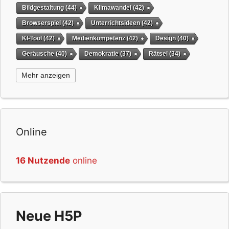
Bildgestaltung
(44)
Klimawandel
(42)
Browserspiel
(42)
Unterrichtsideen
(42)
KI-Tool
(42)
Medienkompetenz
(42)
Design
(40)
Geräusche
(40)
Demokratie
(37)
Rätsel
(34)
Grafikgestaltung
(32)
Timer
(32)
QR-Code
(31)
Mehr anzeigen
Suchmaschine
(31)
Wissensspiel
(31)
Selbstgesteuertes Lernen
(31)
Weihnachten
(29)
virtuelles Whiteboard
(29)
Tiere
(29)
Online
Brainstorming
(28)
Avatar
(28)
Mediennutzung
(28)
Bilderstellung
(27)
Textgestaltung
(27)
16 Nutzende
online
Fremdsprache
(27)
Programmierung
(26)
Zufallsgenerator
(26)
Emojis
(26)
Hörtexte
(26)
Pausenunterhaltung
(25)
Lesen
(24)
Komponieren
(24)
Serious Game
(24)
Neue H5P
Gamification
(24)
Wald
(24)
Gesellschaft
(24)