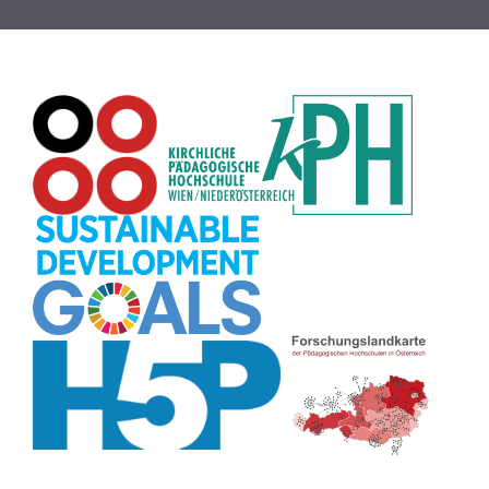
Pflanzenbestimmung
(8)
Wortschatz
(8)
Rechtschreibung
(8)
Karaoke
(8)
Recherche
(8)
Puzzle
(8)
Datensicherheit
(8)
Adventskalender
(8)
Collage
(8)
Wiki
(8)
Workshop
(8)
Passwort
(8)
Rhythmus
(8)
Bildschirmschoner
(8)
Globus
(8)
Pflanzen
(8)
Rollenspiel
(8)
Übersetzen
(8)
Plakat
(8)
Kompetenzen
(8)
Meditation
(8)
Zivilcourage
(7)
Fahrrad
(7)
Märchen
(7)
Grafik
(7)
Malen
(7)
Listen
(7)
Muster
(7)
Argumentation
(7)
Aufbauspiel
(7)
H5P
(7)
Tabellen
(7)
Symbole
(7)
EU
(7)
Kurzlink
(7)
Bildgeschichte
(7)
Visualisierung
(7)
Aussprache
(7)
Faltanleitungen
(7)
Symmetrie
(7)
Schulweg
(7)
Topografie
(7)
Planetensystem
(7)
Finanzbildung
(7)
Sprechimpuls
(7)
Sitzplan
(7)
Musikbildung
(7)