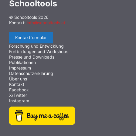
Schooltools
Zahlenrätsel
(11)
Zeitleiste
(11)
Inklusion
(11)
Museum
(11)
Chat
(11)
Pixel
(11)
© Schooltools 2026
Kontakt:
info@schooltools.at
Krieg und Frieden
(11)
Sicherheit
(11)
Videoerstellung
(11)
Selbstcheck
(11)
Literatur
(10)
Kontaktformular
Konvertierung
(10)
Texte
(10)
Ebooks
(10)
Forschung und Entwicklung
Fortbildungen und Workshops
Lebenswelt
(10)
Textanalyse
(10)
Energie
(10)
Presse und Downloads
Gedichte
(10)
PDF
(10)
Geduldspiel
(10)
Publikationen
Impressum
Erkundungsspiel
(10)
Icons
(10)
Wimmelbild
(10)
Datenschutzerklärung
Über uns
Projekte
(10)
Grammatik
(10)
Papiervorlagen
(9)
Kontakt
Schreibtrainer
(9)
MINT
(9)
Dateiversand
(9)
Facebook
X/Twitter
Abstimmung
(9)
E-Mail
(9)
Antisemitismus
(9)
Instagram
Hörbücher
(9)
Buch
(9)
Fotografie
(9)
Bildrätsel
(9)
Creative Commons
(9)
Rezepte
(9)
Weltraum
(9)
SDG
(9)
Webcam
(9)
Videobearbeitung
(9)
Zeichen
(8)
Zitate
(8)