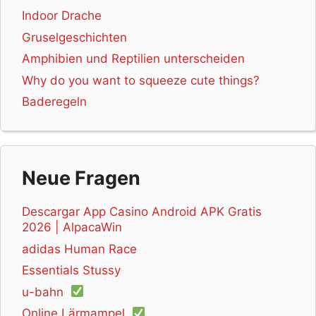
Musikinstrument
(24)
Animation
(23)
Indoor Drache
Lesetexte
(23)
Technik
(23)
Gruselgeschichten
Geschicklichkeitsspiel
(23)
DSGVO konform
(23)
Amphibien und Reptilien unterscheiden
Netzkultur
(22)
Präsentation
(22)
Podcast
(21)
Why do you want to squeeze cute things?
Mindmap
(21)
Ausmalbild
(20)
logisches Denken
(20)
Baderegeln
Diskussion
(20)
Denkspiel
(20)
Naturbeobachtung
(19)
Multiplayer
(19)
Pausenfolie
(19)
Webradio
(19)
Unterrichtsfilm
(19)
Farben
(18)
Umweltschutz
(18)
Neue Fragen
Comics
(18)
Schriftart
(18)
Geometrie
(18)
Schreibanlass
(17)
Reflexion
(17)
Algorithmen
(17)
Descargar App Casino Android APK Gratis
Videokonferenz
(17)
Infografik
(16)
2026 | AlpacaWin
Classroom Management
(16)
Basteln
(16)
DAZ
(16)
adidas Human Race
Nachhaltigkeit
(16)
Umfragen
(16)
Lernbausteine
(16)
Essentials Stussy
Gelegenheitsspiel
(16)
Leseförderung
(16)
u-bahn
Webseite
(16)
BNE
(16)
Lexikon
(16)
Online Lärmampel