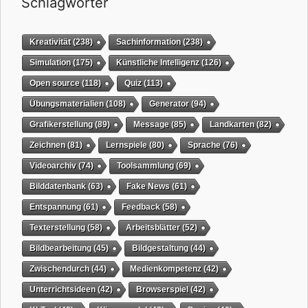
Schlagwörter
Kreativität
(238)
Sachinformation
(238)
Simulation
(175)
Künstliche Intelligenz
(126)
Open source
(118)
Quiz
(113)
Übungsmaterialien
(108)
Generator
(94)
Grafikerstellung
(89)
Message
(85)
Landkarten
(82)
Zeichnen
(81)
Lernspiele
(80)
Sprache
(76)
Videoarchiv
(74)
Toolsammlung
(69)
Bilddatenbank
(63)
Fake News
(61)
Entspannung
(61)
Feedback
(58)
Texterstellung
(58)
Arbeitsblätter
(52)
Bildbearbeitung
(45)
Bildgestaltung
(44)
Zwischendurch
(44)
Medienkompetenz
(42)
Unterrichtsideen
(42)
Browserspiel
(42)