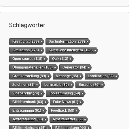
Schlagwörter
Kreativität
(238)
Sachinformation
(238)
Simulation
(175)
Künstliche Intelligenz
(126)
Open source
(118)
Quiz
(113)
Übungsmaterialien
(108)
Generator
(94)
Grafikerstellung
(89)
Message
(85)
Landkarten
(82)
Zeichnen
(81)
Lernspiele
(80)
Sprache
(76)
Videoarchiv
(74)
Toolsammlung
(69)
Bilddatenbank
(63)
Fake News
(61)
Entspannung
(61)
Feedback
(58)
Texterstellung
(58)
Arbeitsblätter
(52)
Bildbearbeitung
(45)
Bildgestaltung
(44)