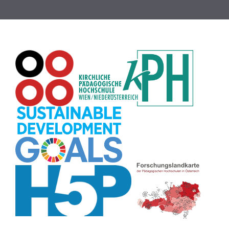
Rechtschreibung
(8)
Zeichen
(8)
Puzzle
(8)
Meditation
(8)
Rollenspiel
(8)
Globus
(8)
Datensicherheit
(8)
Übersetzen
(8)
Recherche
(8)
Wortschatz
(8)
Zitate
(8)
Karaoke
(8)
Adventskalender
(8)
Pflanzenbestimmung
(8)
Passwort
(8)
Rhythmus
(8)
Collage
(8)
Kompetenzen
(8)
Bildschirmschoner
(8)
Glücksrad
(7)
Audioaufnahme
(7)
Lärmampel
(7)
Tabellen
(7)
Anleitung
(7)
Argumentation
(7)
Symmetrie
(7)
Topografie
(7)
Fotopädagogik
(7)
Märchen
(7)
Malen
(7)
Muster
(7)
Erzählanlass
(7)
EU
(7)
Sitzplan
(7)
Grafik
(7)
Aufbauspiel
(7)
Chatbot
(7)
Bildgeschichte
(7)
Organisation
(7)
Naturklänge
(7)
Musikbildung
(7)
Finanzbildung
(7)
Sprechimpuls
(7)
Strukturierung
(7)
H5P
(7)
Faltanleitungen
(7)