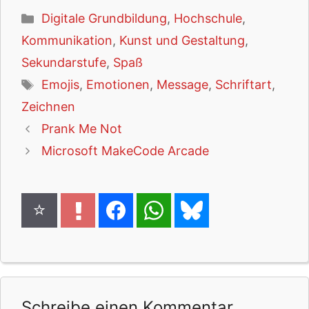
Kategorien
Digitale Grundbildung
,
Hochschule
,
Kommunikation
,
Kunst und Gestaltung
,
Sekundarstufe
,
Spaß
Schlagwörter
Emojis
,
Emotionen
,
Message
,
Schriftart
,
Zeichnen
Prank Me Not
Microsoft MakeCode Arcade
Schreibe einen Kommentar