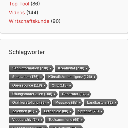
Top-Tool
(86)
Videos
(144)
Wirtschaftskunde
(90)
Schlagwörter
Sachinformation
(238)
Kreativität
(238)
Simulation
(176)
Künstliche Intelligenz
(126)
Open source
(118)
Quiz
(113)
Übungsmaterialien
(108)
Generator
(94)
Grafikerstellung
(89)
Message
(85)
Landkarten
(82)
Zeichnen
(81)
Lernspiele
(80)
Sprache
(76)
Videoarchiv
(74)
Toolsammlung
(69)