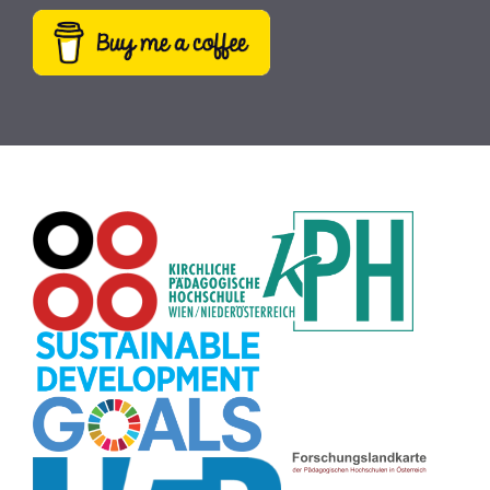
Hörbücher
(9)
SDG
(9)
Antisemitismus
(9)
Webcam
(9)
Rezepte
(9)
Schreibtrainer
(9)
Buch
(9)
MINT
(9)
Bildrätsel
(9)
E-Mail
(9)
Globus
(8)
Puzzle
(8)
Wiki
(8)
Übersetzen
(8)
Passwort
(8)
Recherche
(8)
Karaoke
(8)
Rechtschreibung
(8)
Rollenspiel
(8)
Zeichen
(8)
Pflanzenbestimmung
(8)
Adventskalender
(8)
Workshop
(8)
Rhythmus
(8)
Pflanzen
(8)
Datensicherheit
(8)
Bildschirmschoner
(8)
Planetensystem
(8)
Kompetenzen
(8)
Wortschatz
(8)
Zitate
(8)
Meditation
(8)
Plakat
(8)
Collage
(8)
Topografie
(7)
Argumentation
(7)
Schulweg
(7)
Grafik
(7)
Fotopädagogik
(7)
EU
(7)
Zeichenspiel
(7)
Aufbauspiel
(7)
Visualisierung
(7)
Glücksrad
(7)
Musikbildung
(7)
Audioaufnahme
(7)