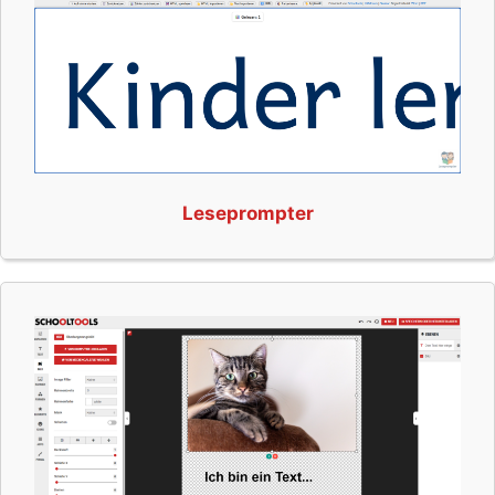
Leseprompter