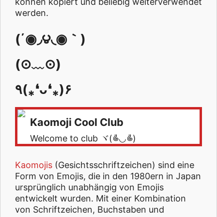
können kopiert und beliebig weiterverwendet
werden.
(΄◉◞౪◟◉｀)
(⊙﹏⊙)
٩(⁎❛ᴗ❛⁎)۶
Kaomoji Cool Club
Welcome to club ヾ(𐂲◡𐂲)ゞ
Kaomojis
(Gesichtsschriftzeichen) sind eine
Form von Emojis, die in den 1980ern in Japan
ursprünglich unabhängig von Emojis
entwickelt wurden. Mit einer Kombination
von Schriftzeichen, Buchstaben und