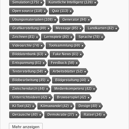
Simulation
(175)
Künstliche Intelligenz
(126)
Open source
(118)
Quiz
(113)
Übungsmaterialien
(108)
Generator
(94)
Grafikerstellung
(89)
Message
(85)
Landkarten
(82)
Zeichnen
(81)
Lernspiele
(80)
Sprache
(76)
Videoarchiv
(74)
Toolsammlung
(69)
Bilddatenbank
(63)
Fake News
(61)
Entspannung
(61)
Feedback
(58)
Texterstellung
(58)
Arbeitsblätter
(52)
Bildbearbeitung
(45)
Bildgestaltung
(44)
Zwischendurch
(44)
Medienkompetenz
(42)
Unterrichtsideen
(42)
Browserspiel
(42)
KI-Tool
(42)
Klimawandel
(42)
Design
(40)
Geräusche
(40)
Demokratie
(37)
Rätsel
(34)
Grafikgestaltung
(32)
Timer
(32)
Wissensspiel
(31)
Mehr anzeigen