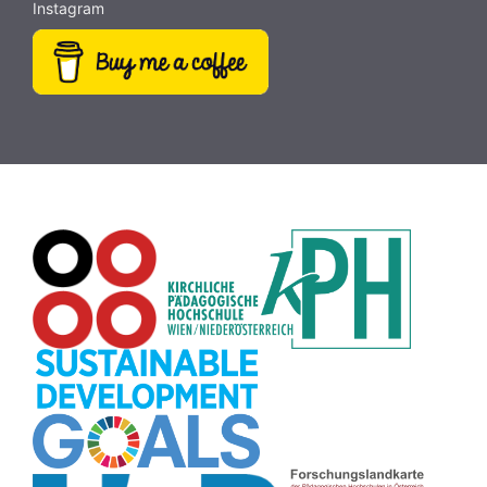
Instagram
Weltraum
(9)
MINT
(9)
Fotografie
(9)
Rezepte
(9)
Dateiversand
(9)
Creative Commons
(9)
Pflanzen
(8)
Plakat
(8)
Wiki
(8)
Workshop
(8)
Rechtschreibung
(8)
Zeichen
(8)
Puzzle
(8)
Meditation
(8)
Rollenspiel
(8)
Globus
(8)
Datensicherheit
(8)
Übersetzen
(8)
Recherche
(8)
Wortschatz
(8)
Zitate
(8)
Karaoke
(8)
Adventskalender
(8)
Pflanzenbestimmung
(8)
Passwort
(8)
Rhythmus
(8)
Collage
(8)
Kompetenzen
(8)
Bildschirmschoner
(8)
Glücksrad
(7)
Audioaufnahme
(7)
Lärmampel
(7)
Tabellen
(7)
Anleitung
(7)
Argumentation
(7)
Symmetrie
(7)
Topografie
(7)
Fotopädagogik
(7)
Märchen
(7)
Malen
(7)
Muster
(7)
Erzählanlass
(7)
EU
(7)
Sitzplan
(7)
Grafik
(7)
Aufbauspiel
(7)
Chatbot
(7)