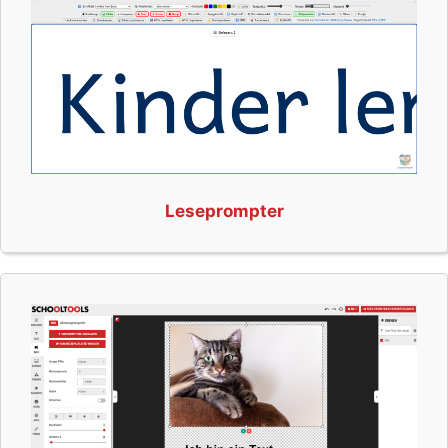
Leseprompter