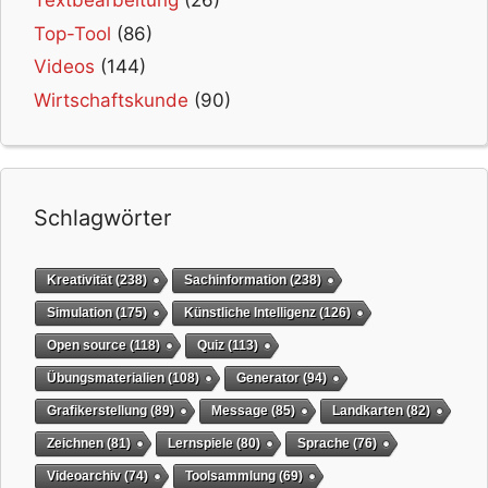
Textbearbeitung
(26)
Top-Tool
(86)
Videos
(144)
Wirtschaftskunde
(90)
Schlagwörter
Kreativität
(238)
Sachinformation
(238)
Simulation
(175)
Künstliche Intelligenz
(126)
Open source
(118)
Quiz
(113)
Übungsmaterialien
(108)
Generator
(94)
Grafikerstellung
(89)
Message
(85)
Landkarten
(82)
Zeichnen
(81)
Lernspiele
(80)
Sprache
(76)
Videoarchiv
(74)
Toolsammlung
(69)