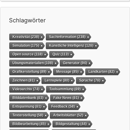
Schlagwörter
Kreativität
(238)
Sachinformation
(238)
Simulation
(175)
Künstliche Intelligenz
(126)
Open source
(118)
Quiz
(113)
Übungsmaterialien
(108)
Generator
(94)
Grafikerstellung
(89)
Message
(85)
Landkarten
(82)
Zeichnen
(81)
Lernspiele
(80)
Sprache
(76)
Videoarchiv
(74)
Toolsammlung
(69)
Bilddatenbank
(63)
Fake News
(61)
Entspannung
(61)
Feedback
(58)
Texterstellung
(58)
Arbeitsblätter
(52)
Bildbearbeitung
(45)
Bildgestaltung
(44)