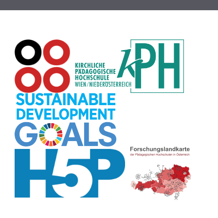
Meditation
(8)
Rollenspiel
(8)
Globus
(8)
Datensicherheit
(8)
Übersetzen
(8)
Recherche
(8)
Wortschatz
(8)
Zitate
(8)
Karaoke
(8)
Adventskalender
(8)
Pflanzenbestimmung
(8)
Passwort
(8)
Rhythmus
(8)
Collage
(8)
Kompetenzen
(8)
Bildschirmschoner
(8)
Glücksrad
(7)
Audioaufnahme
(7)
Lärmampel
(7)
Tabellen
(7)
Anleitung
(7)
Argumentation
(7)
Symmetrie
(7)
Topografie
(7)
Fotopädagogik
(7)
Märchen
(7)
Malen
(7)
Muster
(7)
Erzählanlass
(7)
EU
(7)
Sitzplan
(7)
Grafik
(7)
Aufbauspiel
(7)
Chatbot
(7)
Bildgeschichte
(7)
Organisation
(7)
Naturklänge
(7)
Musikbildung
(7)
Finanzbildung
(7)
Sprechimpuls
(7)
Strukturierung
(7)
H5P
(7)
Faltanleitungen
(7)
Legasthenie
(7)
Stressabbau
(7)
Schulweg
(7)