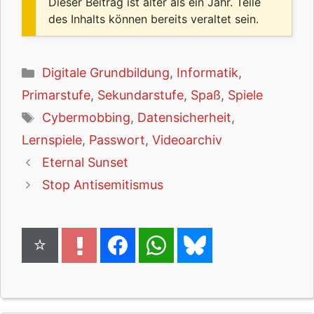
Dieser Beitrag ist älter als ein Jahr. Teile
des Inhalts können bereits veraltet sein.
Kategorien
Digitale Grundbildung
,
Informatik
,
Primarstufe
,
Sekundarstufe
,
Spaß
,
Spiele
Schlagwörter
Cybermobbing
,
Datensicherheit
,
Lernspiele
,
Passwort
,
Videoarchiv
Eternal Sunset
Stop Antisemitismus