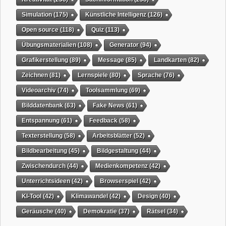
Simulation
(175)
Künstliche Intelligenz
(126)
Open source
(118)
Quiz
(113)
Übungsmaterialien
(108)
Generator
(94)
Grafikerstellung
(89)
Message
(85)
Landkarten
(82)
Zeichnen
(81)
Lernspiele
(80)
Sprache
(76)
Videoarchiv
(74)
Toolsammlung
(69)
Bilddatenbank
(63)
Fake News
(61)
Entspannung
(61)
Feedback
(58)
Texterstellung
(58)
Arbeitsblätter
(52)
Bildbearbeitung
(45)
Bildgestaltung
(44)
Zwischendurch
(44)
Medienkompetenz
(42)
Unterrichtsideen
(42)
Browserspiel
(42)
KI-Tool
(42)
Klimawandel
(42)
Design
(40)
Geräusche
(40)
Demokratie
(37)
Rätsel
(34)