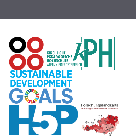
Globus
(8)
Puzzle
(8)
Wiki
(8)
Übersetzen
(8)
Passwort
(8)
Recherche
(8)
Karaoke
(8)
Rechtschreibung
(8)
Rollenspiel
(8)
Zeichen
(8)
Pflanzenbestimmung
(8)
Adventskalender
(8)
Workshop
(8)
Rhythmus
(8)
Pflanzen
(8)
Datensicherheit
(8)
Bildschirmschoner
(8)
Planetensystem
(8)
Kompetenzen
(8)
Wortschatz
(8)
Zitate
(8)
Meditation
(8)
Plakat
(8)
Collage
(8)
Topografie
(7)
Argumentation
(7)
Schulweg
(7)
Grafik
(7)
Fotopädagogik
(7)
EU
(7)
Zeichenspiel
(7)
Aufbauspiel
(7)
Visualisierung
(7)
Glücksrad
(7)
Musikbildung
(7)
Audioaufnahme
(7)
Sitzplan
(7)
Listen
(7)
Tabellen
(7)
Muster
(7)
Organisation
(7)
Märchen
(7)
Lärmampel
(7)
Symbole
(7)
Symmetrie
(7)
Fahrrad
(7)