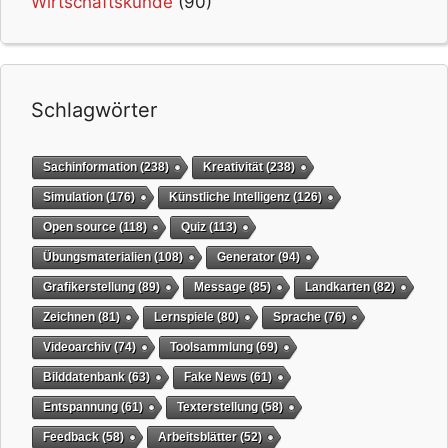
Wirtschaftskunde
(90)
Schlagwörter
Sachinformation
(238)
Kreativität
(238)
Simulation
(176)
Künstliche Intelligenz
(126)
Open source
(118)
Quiz
(113)
Übungsmaterialien
(108)
Generator
(94)
Grafikerstellung
(89)
Message
(85)
Landkarten
(82)
Zeichnen
(81)
Lernspiele
(80)
Sprache
(76)
Videoarchiv
(74)
Toolsammlung
(69)
Bilddatenbank
(63)
Fake News
(61)
Entspannung
(61)
Texterstellung
(58)
Feedback
(58)
Arbeitsblätter
(52)