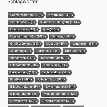
Schlagwörter
Sachinformation
(238)
Kreativität
(238)
Simulation
(176)
Künstliche Intelligenz
(126)
Open source
(118)
Quiz
(113)
Übungsmaterialien
(108)
Generator
(94)
Grafikerstellung
(89)
Message
(85)
Landkarten
(82)
Zeichnen
(81)
Lernspiele
(80)
Sprache
(76)
Videoarchiv
(74)
Toolsammlung
(69)
Bilddatenbank
(63)
Fake News
(61)
Entspannung
(61)
Texterstellung
(58)
Feedback
(58)
Arbeitsblätter
(52)
Bildbearbeitung
(45)
Zwischendurch
(44)
Bildgestaltung
(44)
Medienkompetenz
(42)
Browserspiel
(42)
Unterrichtsideen
(42)