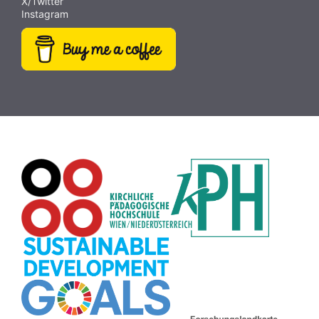
X/Twitter
Videobearbeitung
(9)
Papiervorlagen
(9)
Fotografie
(9)
Instagram
Hörbücher
(9)
SDG
(9)
Antisemitismus
(9)
Webcam
(9)
Rezepte
(9)
Schreibtrainer
(9)
Buch
(9)
MINT
(9)
Bildrätsel
(9)
E-Mail
(9)
Globus
(8)
Puzzle
(8)
Wiki
(8)
Übersetzen
(8)
Passwort
(8)
Recherche
(8)
Karaoke
(8)
Rechtschreibung
(8)
Rollenspiel
(8)
Zeichen
(8)
Pflanzenbestimmung
(8)
Adventskalender
(8)
Workshop
(8)
Rhythmus
(8)
Pflanzen
(8)
Datensicherheit
(8)
Bildschirmschoner
(8)
Planetensystem
(8)
Kompetenzen
(8)
Wortschatz
(8)
Zitate
(8)
Meditation
(8)
Plakat
(8)
Collage
(8)
Topografie
(7)
Argumentation
(7)
Schulweg
(7)
Grafik
(7)
Fotopädagogik
(7)
EU
(7)
Zeichenspiel
(7)
Aufbauspiel
(7)
Visualisierung
(7)