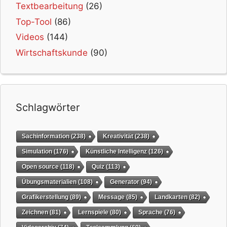
Textbearbeitung
(26)
Top-Tool
(86)
Videos
(144)
Wirtschaftskunde
(90)
Schlagwörter
Sachinformation
(238)
Kreativität
(238)
Simulation
(176)
Künstliche Intelligenz
(126)
Open source
(118)
Quiz
(113)
Übungsmaterialien
(108)
Generator
(94)
Grafikerstellung
(89)
Message
(85)
Landkarten
(82)
Zeichnen
(81)
Lernspiele
(80)
Sprache
(76)