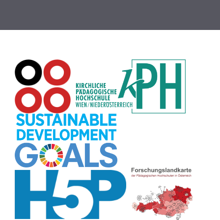
Globus
(8)
Puzzle
(8)
Wiki
(8)
Übersetzen
(8)
Passwort
(8)
Recherche
(8)
Karaoke
(8)
Rechtschreibung
(8)
Rollenspiel
(8)
Zeichen
(8)
Pflanzenbestimmung
(8)
Adventskalender
(8)
Workshop
(8)
Rhythmus
(8)
Pflanzen
(8)
Datensicherheit
(8)
Bildschirmschoner
(8)
Planetensystem
(8)
Kompetenzen
(8)
Wortschatz
(8)
Zitate
(8)
Meditation
(8)
Plakat
(8)
Collage
(8)
Topografie
(7)
Argumentation
(7)
Schulweg
(7)
Grafik
(7)
Fotopädagogik
(7)
EU
(7)
Zeichenspiel
(7)
Aufbauspiel
(7)
Visualisierung
(7)
Glücksrad
(7)
Musikbildung
(7)
Audioaufnahme
(7)
Sitzplan
(7)
Listen
(7)
Tabellen
(7)
Muster
(7)
Organisation
(7)
Märchen
(7)
Lärmampel
(7)
Symbole
(7)
Symmetrie
(7)
Fahrrad
(7)