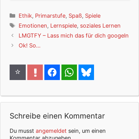
Kategorien
Ethik
,
Primarstufe
,
Spaß
,
Spiele
Schlagwörter
Emotionen
,
Lernspiele
,
soziales Lernen
LMGTFY – Lass mich das für dich googeln
Ok! So…
Schreibe einen Kommentar
Du musst
angemeldet
sein, um einen
Kommentar abzugeben.