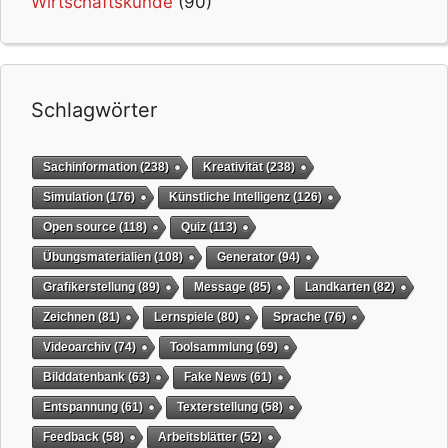
Wirtschaftskunde
(90)
Schlagwörter
Sachinformation
(238)
Kreativität
(238)
Simulation
(176)
Künstliche Intelligenz
(126)
Open source
(118)
Quiz
(113)
Übungsmaterialien
(108)
Generator
(94)
Grafikerstellung
(89)
Message
(85)
Landkarten
(82)
Zeichnen
(81)
Lernspiele
(80)
Sprache
(76)
Videoarchiv
(74)
Toolsammlung
(69)
Bilddatenbank
(63)
Fake News
(61)
Entspannung
(61)
Texterstellung
(58)
Feedback
(58)
Arbeitsblätter
(52)