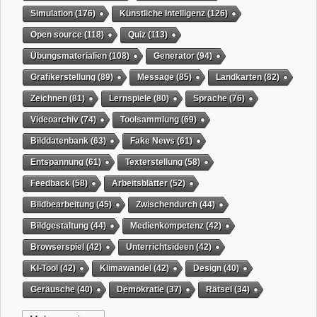
Simulation
(176)
Künstliche Intelligenz
(126)
Open source
(118)
Quiz
(113)
Übungsmaterialien
(108)
Generator
(94)
Grafikerstellung
(89)
Message
(85)
Landkarten
(82)
Zeichnen
(81)
Lernspiele
(80)
Sprache
(76)
Videoarchiv
(74)
Toolsammlung
(69)
Bilddatenbank
(63)
Fake News
(61)
Entspannung
(61)
Texterstellung
(58)
Feedback
(58)
Arbeitsblätter
(52)
Bildbearbeitung
(45)
Zwischendurch
(44)
Bildgestaltung
(44)
Medienkompetenz
(42)
Browserspiel
(42)
Unterrichtsideen
(42)
KI-Tool
(42)
Klimawandel
(42)
Design
(40)
Geräusche
(40)
Demokratie
(37)
Rätsel
(34)
Grafikgestaltung
(32)
Timer
(32)
Wissensspiel
(31)