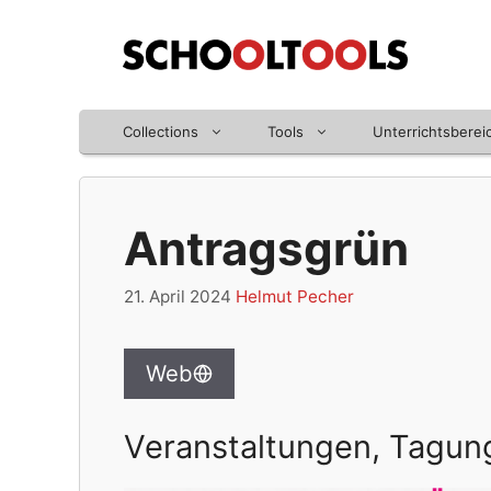
Zum
Inhalt
springen
Collections
Tools
Unterrichtsberei
Antragsgrün
21. April 2024
Helmut Pecher
Web
Veranstaltungen, Tagun