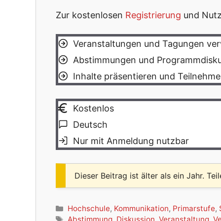
Zur kostenlosen
Registrierung
und Nutzu
Veranstaltungen und Tagungen ver
Abstimmungen und Programmdisku
Inhalte präsentieren und Teilnehm
Kostenlos
Deutsch
Nur mit Anmeldung nutzbar
Dieser Beitrag ist älter als ein Jahr. Tei
Kategorien
Hochschule
,
Kommunikation
,
Primarstufe
,
Schlagwörter
Abstimmung
,
Diskussion
,
Veranstaltung
,
V