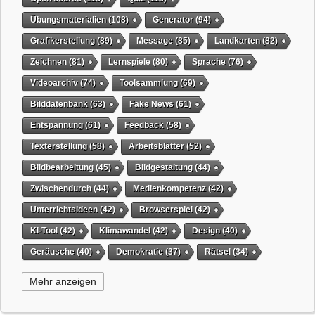
Übungsmaterialien
(108)
Generator
(94)
Grafikerstellung
(89)
Message
(85)
Landkarten
(82)
Zeichnen
(81)
Lernspiele
(80)
Sprache
(76)
Videoarchiv
(74)
Toolsammlung
(69)
Bilddatenbank
(63)
Fake News
(61)
Entspannung
(61)
Feedback
(58)
Texterstellung
(58)
Arbeitsblätter
(52)
Bildbearbeitung
(45)
Bildgestaltung
(44)
Zwischendurch
(44)
Medienkompetenz
(42)
Unterrichtsideen
(42)
Browserspiel
(42)
KI-Tool
(42)
Klimawandel
(42)
Design
(40)
Geräusche
(40)
Demokratie
(37)
Rätsel
(34)
Grafikgestaltung
(32)
Timer
(32)
Wissensspiel
(31)
Mehr anzeigen
QR-Code
(31)
Suchmaschine
(31)
Selbstgesteuertes Lernen
(31)
Tiere
(29)