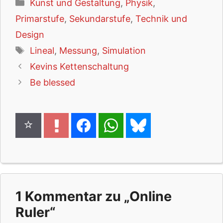
Kategorien
Kunst und Gestaltung
,
Physik
,
Primarstufe
,
Sekundarstufe
,
Technik und
Design
Schlagwörter
Lineal
,
Messung
,
Simulation
Kevins Kettenschaltung
Be blessed
1 Kommentar zu „Online
Ruler“