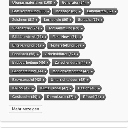
Übungsmaterialien
(108)
Generator
(94)
Grafikerstellung
(89)
Message
(85)
Landkarten
(82)
Zeichnen
(81)
Lernspiele
(80)
Sprache
(76)
Videoarchiv
(74)
Toolsammlung
(69)
Bilddatenbank
(63)
Fake News
(61)
Entspannung
(61)
Texterstellung
(58)
Feedback
(58)
Arbeitsblätter
(52)
Bildbearbeitung
(45)
Zwischendurch
(44)
Bildgestaltung
(44)
Medienkompetenz
(42)
Browserspiel
(42)
Unterrichtsideen
(42)
KI-Tool
(42)
Klimawandel
(42)
Design
(40)
Geräusche
(40)
Demokratie
(37)
Rätsel
(34)
Grafikgestaltung
(32)
Timer
(32)
Wissensspiel
(31)
Mehr anzeigen
QR-Code
(31)
Suchmaschine
(31)
Selbstgesteuertes Lernen
(31)
Tiere
(29)