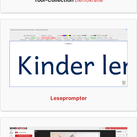
Tool-Collection
Demokratie
Leseprompter