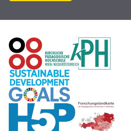
Plakat
(8)
Wiki
(8)
Workshop
(8)
Rechtschreibung
(8)
Zeichen
(8)
Puzzle
(8)
Meditation
(8)
Rollenspiel
(8)
Globus
(8)
Datensicherheit
(8)
Übersetzen
(8)
Recherche
(8)
Wortschatz
(8)
Zitate
(8)
Karaoke
(8)
Adventskalender
(8)
Pflanzenbestimmung
(8)
Passwort
(8)
Rhythmus
(8)
Collage
(8)
Kompetenzen
(8)
Bildschirmschoner
(8)
Glücksrad
(7)
Audioaufnahme
(7)
Lärmampel
(7)
Tabellen
(7)
Anleitung
(7)
Argumentation
(7)
Symmetrie
(7)
Topografie
(7)
Fotopädagogik
(7)
Märchen
(7)
Malen
(7)
Muster
(7)
Erzählanlass
(7)
EU
(7)
Sitzplan
(7)
Grafik
(7)
Aufbauspiel
(7)
Chatbot
(7)
Bildgeschichte
(7)
Organisation
(7)
Naturklänge
(7)
Musikbildung
(7)
Finanzbildung
(7)
Sprechimpuls
(7)