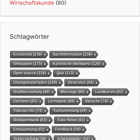
Wirtschaftskunde
(90)
Schlagwörter
Kreativität
(238)
Sachinformation
(238)
Simulation
(175)
Künstliche Intelligenz
(126)
Open source
(118)
Quiz
(113)
Übungsmaterialien
(108)
Generator
(94)
Grafikerstellung
(89)
Message
(85)
Landkarten
(82)
Zeichnen
(81)
Lernspiele
(80)
Sprache
(76)
Videoarchiv
(74)
Toolsammlung
(69)
Bilddatenbank
(63)
Fake News
(61)
Entspannung
(61)
Feedback
(58)
Texterstellung
(58)
Arbeitsblätter
(52)