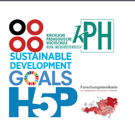
Passwort
(8)
Recherche
(8)
Karaoke
(8)
Rechtschreibung
(8)
Rollenspiel
(8)
Zeichen
(8)
Pflanzenbestimmung
(8)
Adventskalender
(8)
Workshop
(8)
Rhythmus
(8)
Pflanzen
(8)
Datensicherheit
(8)
Bildschirmschoner
(8)
Planetensystem
(8)
Kompetenzen
(8)
Wortschatz
(8)
Zitate
(8)
Meditation
(8)
Plakat
(8)
Collage
(8)
Topografie
(7)
Argumentation
(7)
Schulweg
(7)
Grafik
(7)
Fotopädagogik
(7)
EU
(7)
Zeichenspiel
(7)
Aufbauspiel
(7)
Visualisierung
(7)
Glücksrad
(7)
Musikbildung
(7)
Audioaufnahme
(7)
Sitzplan
(7)
Listen
(7)
Tabellen
(7)
Muster
(7)
Organisation
(7)
Märchen
(7)
Lärmampel
(7)
Symbole
(7)
Symmetrie
(7)
Fahrrad
(7)
Bildgeschichte
(7)
Naturklänge
(7)
Malen
(7)