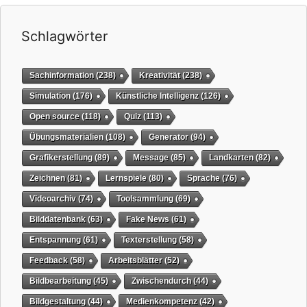
Schlagwörter
Sachinformation
(238)
Kreativität
(238)
Simulation
(176)
Künstliche Intelligenz
(126)
Open source
(118)
Quiz
(113)
Übungsmaterialien
(108)
Generator
(94)
Grafikerstellung
(89)
Message
(85)
Landkarten
(82)
Zeichnen
(81)
Lernspiele
(80)
Sprache
(76)
Videoarchiv
(74)
Toolsammlung
(69)
Bilddatenbank
(63)
Fake News
(61)
Entspannung
(61)
Texterstellung
(58)
Feedback
(58)
Arbeitsblätter
(52)
Bildbearbeitung
(45)
Zwischendurch
(44)
Bildgestaltung
(44)
Medienkompetenz
(42)