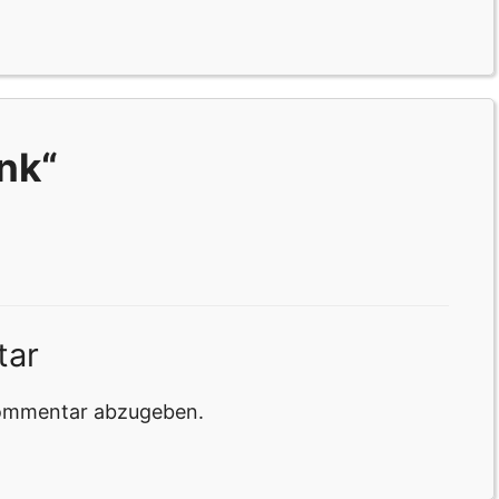
nk“
tar
Kommentar abzugeben.