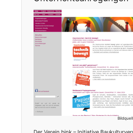
Bildquel
Der Verein bink – Initiative Baukulturver