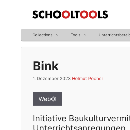
Zum
Inhalt
springen
Collections
Tools
Unterrichtsberei
Bink
1. Dezember 2023
Helmut Pecher
Web
Initiative Baukulturvermi
Unterrichtsanregungen