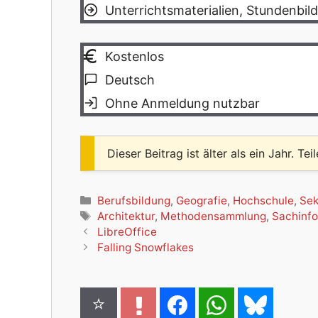
Unterrichtsmaterialien, Stundenbi
Kostenlos
Deutsch
Ohne Anmeldung nutzbar
Dieser Beitrag ist älter als ein Jahr. Tei
Kategorien
Berufsbildung
,
Geografie
,
Hochschule
,
Sek
Schlagwörter
Architektur
,
Methodensammlung
,
Sachinf
LibreOffice
Falling Snowflakes