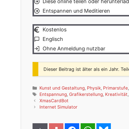
Diese online teilen oder herunterla
Entspannen und Meditieren
Kostenlos
Englisch
Ohne Anmeldung nutzbar
Dieser Beitrag ist älter als ein Jahr. Tei
Kategorien
Kunst und Gestaltung
,
Physik
,
Primarstufe
Schlagwörter
Entspannung
,
Grafikerstellung
,
Kreativität
XmasCardBot
Internet Simulator