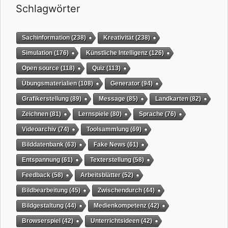
Schlagwörter
Sachinformation
(238)
Kreativität
(238)
Simulation
(176)
Künstliche Intelligenz
(126)
Open source
(118)
Quiz
(113)
Übungsmaterialien
(108)
Generator
(94)
Grafikerstellung
(89)
Message
(85)
Landkarten
(82)
Zeichnen
(81)
Lernspiele
(80)
Sprache
(76)
Videoarchiv
(74)
Toolsammlung
(69)
Bilddatenbank
(63)
Fake News
(61)
Entspannung
(61)
Texterstellung
(58)
Feedback
(58)
Arbeitsblätter
(52)
Bildbearbeitung
(45)
Zwischendurch
(44)
Bildgestaltung
(44)
Medienkompetenz
(42)
Browserspiel
(42)
Unterrichtsideen
(42)