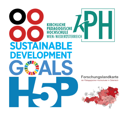
Pflanzenbestimmung
(8)
Adventskalender
(8)
Workshop
(8)
Rhythmus
(8)
Pflanzen
(8)
Datensicherheit
(8)
Bildschirmschoner
(8)
Planetensystem
(8)
Kompetenzen
(8)
Wortschatz
(8)
Zitate
(8)
Meditation
(8)
Plakat
(8)
Collage
(8)
Topografie
(7)
Argumentation
(7)
Schulweg
(7)
Grafik
(7)
Fotopädagogik
(7)
EU
(7)
Zeichenspiel
(7)
Aufbauspiel
(7)
Visualisierung
(7)
Glücksrad
(7)
Musikbildung
(7)
Audioaufnahme
(7)
Sitzplan
(7)
Listen
(7)
Tabellen
(7)
Muster
(7)
Organisation
(7)
Märchen
(7)
Lärmampel
(7)
Symbole
(7)
Symmetrie
(7)
Fahrrad
(7)
Bildgeschichte
(7)
Naturklänge
(7)
Malen
(7)
Anleitung
(7)
Sprechimpuls
(7)
Chatbot
(7)
Strukturierung
(7)
Stressabbau
(7)
Erzählanlass
(7)