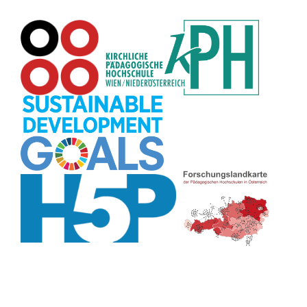
Pflanzenbestimmung
(8)
Adventskalender
(8)
Workshop
(8)
Rhythmus
(8)
Pflanzen
(8)
Datensicherheit
(8)
Bildschirmschoner
(8)
Planetensystem
(8)
Kompetenzen
(8)
Wortschatz
(8)
Zitate
(8)
Meditation
(8)
Plakat
(8)
Collage
(8)
Topografie
(7)
Argumentation
(7)
Schulweg
(7)
Grafik
(7)
Fotopädagogik
(7)
EU
(7)
Zeichenspiel
(7)
Aufbauspiel
(7)
Visualisierung
(7)
Glücksrad
(7)
Musikbildung
(7)
Audioaufnahme
(7)
Sitzplan
(7)
Listen
(7)
Tabellen
(7)
Muster
(7)
Organisation
(7)
Märchen
(7)
Lärmampel
(7)
Symbole
(7)
Symmetrie
(7)
Fahrrad
(7)
Bildgeschichte
(7)
Naturklänge
(7)
Malen
(7)
Anleitung
(7)
Sprechimpuls
(7)
Chatbot
(7)
Strukturierung
(7)
Stressabbau
(7)
Erzählanlass
(7)