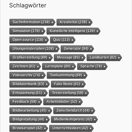
Schlagwörter
Sachinformation
(238)
Kreativität
(238)
Simulation
(176)
Künstliche Intelligenz
(126)
Open source
(118)
Quiz
(113)
Übungsmaterialien
(108)
Generator
(94)
Grafikerstellung
(89)
Message
(85)
Landkarten
(82)
Zeichnen
(81)
Lernspiele
(80)
Sprache
(76)
Videoarchiv
(74)
Toolsammlung
(69)
Bilddatenbank
(63)
Fake News
(61)
Entspannung
(61)
Texterstellung
(58)
Feedback
(58)
Arbeitsblätter
(52)
Bildbearbeitung
(45)
Zwischendurch
(44)
Bildgestaltung
(44)
Medienkompetenz
(42)
Browserspiel
(42)
Unterrichtsideen
(42)