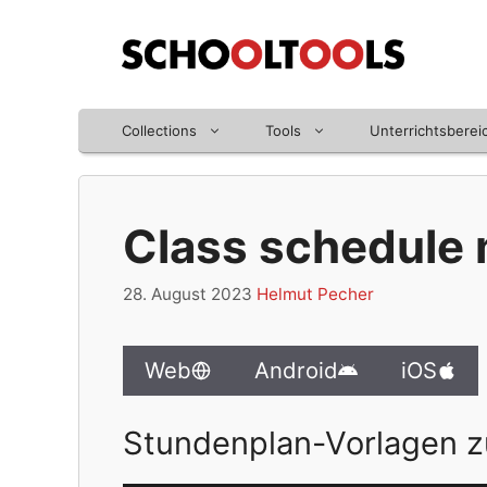
Zum
Inhalt
springen
Collections
Tools
Unterrichtsberei
Class schedule
28. August 2023
Helmut Pecher
Web
Android
iOS
Stundenplan-Vorlagen z