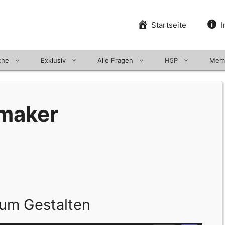
Startseite
I
che
Exklusiv
Alle Fragen
H5P
Mem
 maker
um Gestalten