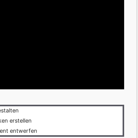
estalten
ken erstellen
tent entwerfen