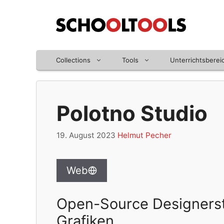
Zum
Inhalt
springen
Collections
Tools
Unterrichtsberei
Polotno Studio
19. August 2023
Helmut Pecher
Web
Open-Source Designerst
Grafiken