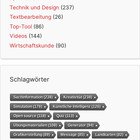
Technik und Design
(237)
Textbearbeitung
(26)
Top-Tool
(86)
Videos
(144)
Wirtschaftskunde
(90)
Schlagwörter
Sachinformation
(238)
Kreativität
(238)
Simulation
(176)
Künstliche Intelligenz
(126)
Open source
(118)
Quiz
(113)
Übungsmaterialien
(108)
Generator
(94)
Grafikerstellung
(89)
Message
(85)
Landkarten
(82)