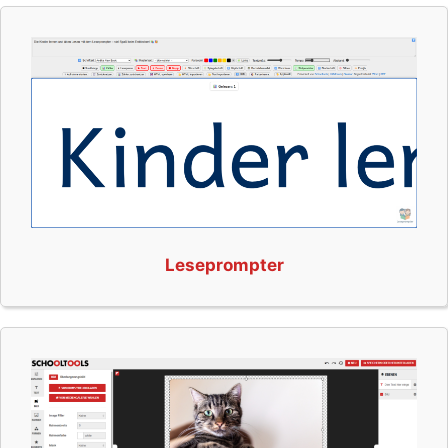
Leseprompter