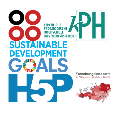
Rechtschreibung
(8)
Rollenspiel
(8)
Zeichen
(8)
Pflanzenbestimmung
(8)
Adventskalender
(8)
Workshop
(8)
Rhythmus
(8)
Pflanzen
(8)
Datensicherheit
(8)
Bildschirmschoner
(8)
Planetensystem
(8)
Kompetenzen
(8)
Wortschatz
(8)
Zitate
(8)
Meditation
(8)
Plakat
(8)
Collage
(8)
Topografie
(7)
Argumentation
(7)
Schulweg
(7)
Grafik
(7)
Fotopädagogik
(7)
EU
(7)
Zeichenspiel
(7)
Aufbauspiel
(7)
Visualisierung
(7)
Glücksrad
(7)
Musikbildung
(7)
Audioaufnahme
(7)
Sitzplan
(7)
Listen
(7)
Tabellen
(7)
Muster
(7)
Organisation
(7)
Märchen
(7)
Lärmampel
(7)
Symbole
(7)
Symmetrie
(7)
Fahrrad
(7)
Bildgeschichte
(7)
Naturklänge
(7)
Malen
(7)
Anleitung
(7)
Sprechimpuls
(7)
Chatbot
(7)