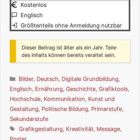
Kostenlos
Englisch
Größtenteils ohne Anmeldung nutzbar
Dieser Beitrag ist älter als ein Jahr. Teile
des Inhalts können bereits veraltet sein.
Kategorien
Bilder
,
Deutsch
,
Digitale Grundbildung
,
Englisch
,
Ernährung
,
Geschichte
,
Grafiktools
,
Hochschule
,
Kommunikation
,
Kunst und
Gestaltung
,
Politische Bildung
,
Primarstufe
,
Sekundarstufe
Schlagwörter
Grafikgestaltung
,
Kreativität
,
Message
,
Poster