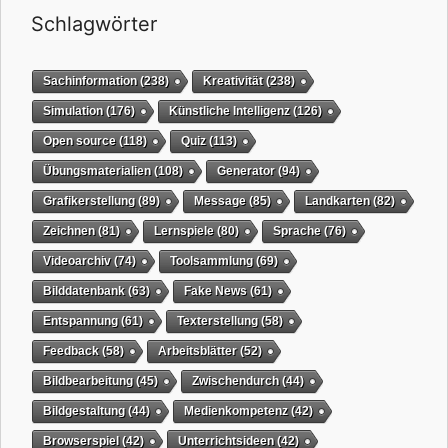
Schlagwörter
Sachinformation
(238)
Kreativität
(238)
Simulation
(176)
Künstliche Intelligenz
(126)
Open source
(118)
Quiz
(113)
Übungsmaterialien
(108)
Generator
(94)
Grafikerstellung
(89)
Message
(85)
Landkarten
(82)
Zeichnen
(81)
Lernspiele
(80)
Sprache
(76)
Videoarchiv
(74)
Toolsammlung
(69)
Bilddatenbank
(63)
Fake News
(61)
Entspannung
(61)
Texterstellung
(58)
Feedback
(58)
Arbeitsblätter
(52)
Bildbearbeitung
(45)
Zwischendurch
(44)
Bildgestaltung
(44)
Medienkompetenz
(42)
Browserspiel
(42)
Unterrichtsideen
(42)