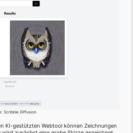
e: Scribble Diffusion
nen KI-gestützten Webtool können Zeichnungen
u wird zunächst eine grobe Skizze gezeichnet