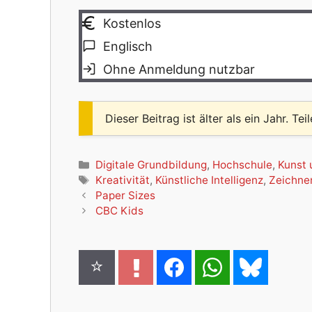
Kostenlos
Englisch
Ohne Anmeldung nutzbar
Dieser Beitrag ist älter als ein Jahr. Tei
Kategorien
Digitale Grundbildung
,
Hochschule
,
Kunst 
Schlagwörter
Kreativität
,
Künstliche Intelligenz
,
Zeichne
Paper Sizes
CBC Kids