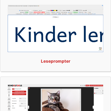
Leseprompter