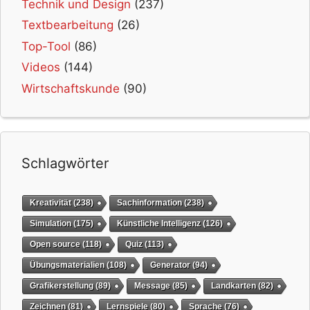
Technik und Design
(237)
Textbearbeitung
(26)
Top-Tool
(86)
Videos
(144)
Wirtschaftskunde
(90)
Schlagwörter
Kreativität
(238)
Sachinformation
(238)
Simulation
(175)
Künstliche Intelligenz
(126)
Open source
(118)
Quiz
(113)
Übungsmaterialien
(108)
Generator
(94)
Grafikerstellung
(89)
Message
(85)
Landkarten
(82)
Zeichnen
(81)
Lernspiele
(80)
Sprache
(76)