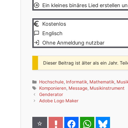
Ein kleines binäres Lied erstellen 
Kostenlos
Englisch
Ohne Anmeldung nutzbar
Dieser Beitrag ist älter als ein Jahr. Tei
Kategorien
Hochschule
,
Informatik
,
Mathematik
,
Musi
Schlagwörter
Komponieren
,
Message
,
Musikinstrument
Genderator
Adobe Logo Maker