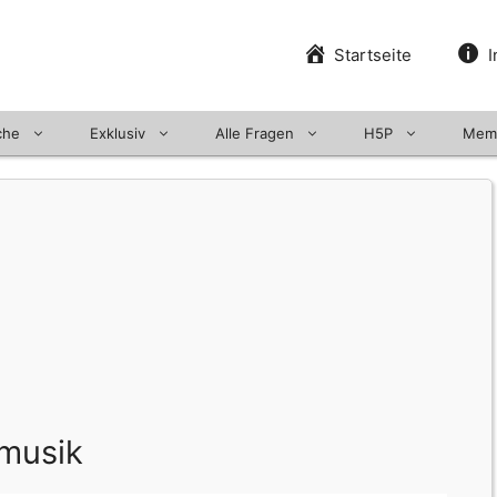
Startseite
I
che
Exklusiv
Alle Fragen
H5P
Mem
omusik