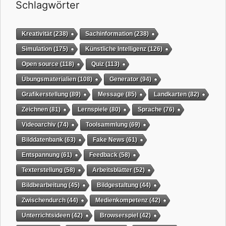
Schlagwörter
Kreativität
(238)
Sachinformation
(238)
Simulation
(175)
Künstliche Intelligenz
(126)
Open source
(118)
Quiz
(113)
Übungsmaterialien
(108)
Generator
(94)
Grafikerstellung
(89)
Message
(85)
Landkarten
(82)
Zeichnen
(81)
Lernspiele
(80)
Sprache
(76)
Videoarchiv
(74)
Toolsammlung
(69)
Bilddatenbank
(63)
Fake News
(61)
Entspannung
(61)
Feedback
(58)
Texterstellung
(58)
Arbeitsblätter
(52)
Bildbearbeitung
(45)
Bildgestaltung
(44)
Zwischendurch
(44)
Medienkompetenz
(42)
Unterrichtsideen
(42)
Browserspiel
(42)