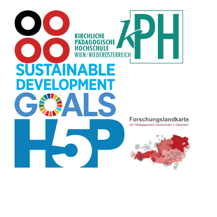
Wortschatz
(8)
Zitate
(8)
Karaoke
(8)
Adventskalender
(8)
Pflanzenbestimmung
(8)
Passwort
(8)
Rhythmus
(8)
Collage
(8)
Kompetenzen
(8)
Bildschirmschoner
(8)
Glücksrad
(7)
Audioaufnahme
(7)
Lärmampel
(7)
Tabellen
(7)
Anleitung
(7)
Argumentation
(7)
Symmetrie
(7)
Topografie
(7)
Fotopädagogik
(7)
Märchen
(7)
Malen
(7)
Muster
(7)
Erzählanlass
(7)
EU
(7)
Sitzplan
(7)
Grafik
(7)
Aufbauspiel
(7)
Chatbot
(7)
Bildgeschichte
(7)
Organisation
(7)
Naturklänge
(7)
Musikbildung
(7)
Finanzbildung
(7)
Sprechimpuls
(7)
Strukturierung
(7)
H5P
(7)
Faltanleitungen
(7)
Legasthenie
(7)
Stressabbau
(7)
Schulweg
(7)
Kurzlink
(7)
Zivilcourage
(7)
Fahrrad
(7)
Planetensystem
(7)
Listen
(7)
Symbole
(7)