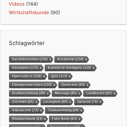
Videos
(144)
Wirtschaftskunde
(90)
Schlagwörter
Sachinformation
(238)
Kreativität
(238)
Simulation
(176)
Künstliche Intelligenz
(126)
Open source
(118)
Quiz
(113)
Übungsmaterialien
(108)
Generator
(94)
Grafikerstellung
(89)
Message
(85)
Landkarten
(82)
Zeichnen
(81)
Lernspiele
(80)
Sprache
(76)
Videoarchiv
(74)
Toolsammlung
(69)
Bilddatenbank
(63)
Fake News
(61)