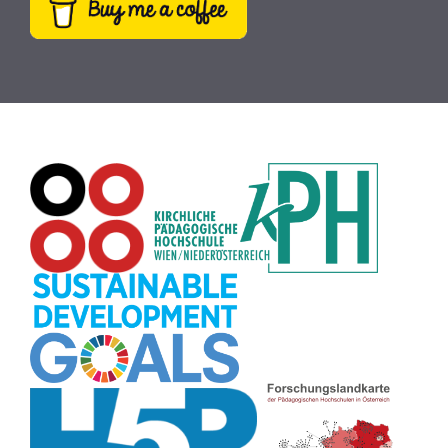
Webcam
(9)
Rezepte
(9)
Schreibtrainer
(9)
Buch
(9)
MINT
(9)
Bildrätsel
(9)
E-Mail
(9)
Globus
(8)
Puzzle
(8)
Wiki
(8)
Übersetzen
(8)
Passwort
(8)
Recherche
(8)
Karaoke
(8)
Rechtschreibung
(8)
Rollenspiel
(8)
Zeichen
(8)
Pflanzenbestimmung
(8)
Adventskalender
(8)
Workshop
(8)
Rhythmus
(8)
Pflanzen
(8)
Datensicherheit
(8)
Bildschirmschoner
(8)
Planetensystem
(8)
Kompetenzen
(8)
Wortschatz
(8)
Zitate
(8)
Meditation
(8)
Plakat
(8)
Collage
(8)
Topografie
(7)
Argumentation
(7)
Schulweg
(7)
Grafik
(7)
Fotopädagogik
(7)
EU
(7)
Zeichenspiel
(7)
Aufbauspiel
(7)
Visualisierung
(7)
Glücksrad
(7)
Musikbildung
(7)
Audioaufnahme
(7)
Sitzplan
(7)
Listen
(7)
Tabellen
(7)
Muster
(7)