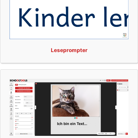
Leseprompter