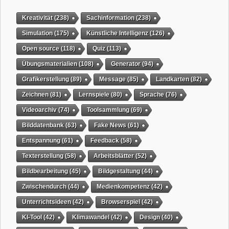
Kreativität
(238)
Sachinformation
(238)
Simulation
(175)
Künstliche Intelligenz
(126)
Open source
(118)
Quiz
(113)
Übungsmaterialien
(108)
Generator
(94)
Grafikerstellung
(89)
Message
(85)
Landkarten
(82)
Zeichnen
(81)
Lernspiele
(80)
Sprache
(76)
Videoarchiv
(74)
Toolsammlung
(69)
Bilddatenbank
(63)
Fake News
(61)
Entspannung
(61)
Feedback
(58)
Texterstellung
(58)
Arbeitsblätter
(52)
Bildbearbeitung
(45)
Bildgestaltung
(44)
Zwischendurch
(44)
Medienkompetenz
(42)
Unterrichtsideen
(42)
Browserspiel
(42)
KI-Tool
(42)
Klimawandel
(42)
Design
(40)