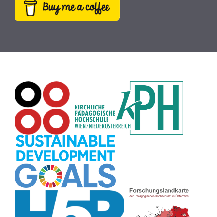
Dateiversand
(9)
Creative Commons
(9)
Pflanzen
(8)
Plakat
(8)
Wiki
(8)
Workshop
(8)
Rechtschreibung
(8)
Zeichen
(8)
Puzzle
(8)
Meditation
(8)
Rollenspiel
(8)
Globus
(8)
Datensicherheit
(8)
Übersetzen
(8)
Recherche
(8)
Wortschatz
(8)
Zitate
(8)
Karaoke
(8)
Adventskalender
(8)
Pflanzenbestimmung
(8)
Passwort
(8)
Rhythmus
(8)
Collage
(8)
Kompetenzen
(8)
Bildschirmschoner
(8)
Glücksrad
(7)
Audioaufnahme
(7)
Lärmampel
(7)
Tabellen
(7)
Anleitung
(7)
Argumentation
(7)
Symmetrie
(7)
Topografie
(7)
Fotopädagogik
(7)
Märchen
(7)
Malen
(7)
Muster
(7)
Erzählanlass
(7)
EU
(7)
Sitzplan
(7)
Grafik
(7)
Aufbauspiel
(7)
Chatbot
(7)
Bildgeschichte
(7)
Organisation
(7)
Naturklänge
(7)