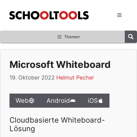
Zum
Inhalt
Menü
springen
Themen
Microsoft Whiteboard
19. Oktober 2022
Helmut Pecher
Web
Android
iOS
Cloudbasierte Whiteboard-
Lösung