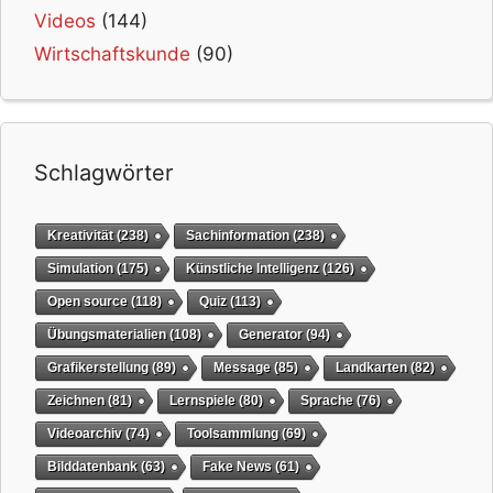
Videos
(144)
Wirtschaftskunde
(90)
Schlagwörter
Kreativität
(238)
Sachinformation
(238)
Simulation
(175)
Künstliche Intelligenz
(126)
Open source
(118)
Quiz
(113)
Übungsmaterialien
(108)
Generator
(94)
Grafikerstellung
(89)
Message
(85)
Landkarten
(82)
Zeichnen
(81)
Lernspiele
(80)
Sprache
(76)
Videoarchiv
(74)
Toolsammlung
(69)
Bilddatenbank
(63)
Fake News
(61)