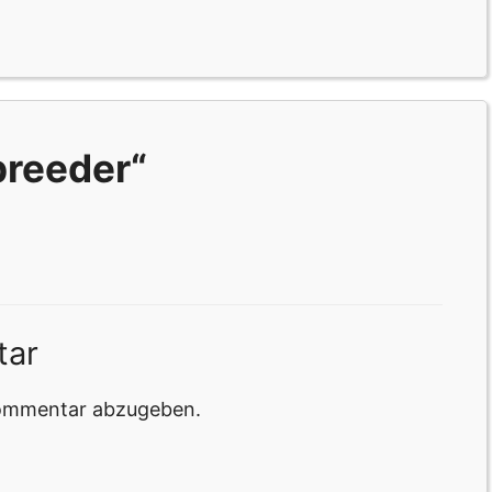
preeder“
tar
Kommentar abzugeben.