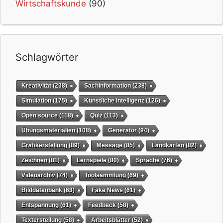
Wirtschaftskunde
(90)
Schlagwörter
Kreativität
(238)
Sachinformation
(238)
Simulation
(175)
Künstliche Intelligenz
(126)
Open source
(118)
Quiz
(113)
Übungsmaterialien
(108)
Generator
(94)
Grafikerstellung
(89)
Message
(85)
Landkarten
(82)
Zeichnen
(81)
Lernspiele
(80)
Sprache
(76)
Videoarchiv
(74)
Toolsammlung
(69)
Bilddatenbank
(63)
Fake News
(61)
Entspannung
(61)
Feedback
(58)
Texterstellung
(58)
Arbeitsblätter
(52)