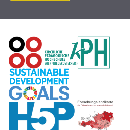
Plakat
(8)
Wiki
(8)
Workshop
(8)
Rechtschreibung
(8)
Zeichen
(8)
Puzzle
(8)
Meditation
(8)
Rollenspiel
(8)
Globus
(8)
Datensicherheit
(8)
Übersetzen
(8)
Recherche
(8)
Wortschatz
(8)
Zitate
(8)
Karaoke
(8)
Adventskalender
(8)
Pflanzenbestimmung
(8)
Passwort
(8)
Rhythmus
(8)
Collage
(8)
Kompetenzen
(8)
Bildschirmschoner
(8)
Glücksrad
(7)
Audioaufnahme
(7)
Lärmampel
(7)
Tabellen
(7)
Anleitung
(7)
Argumentation
(7)
Symmetrie
(7)
Topografie
(7)
Fotopädagogik
(7)
Märchen
(7)
Malen
(7)
Muster
(7)
Erzählanlass
(7)
EU
(7)
Sitzplan
(7)
Grafik
(7)
Aufbauspiel
(7)
Chatbot
(7)
Bildgeschichte
(7)
Organisation
(7)
Naturklänge
(7)
Musikbildung
(7)
Finanzbildung
(7)
Sprechimpuls
(7)