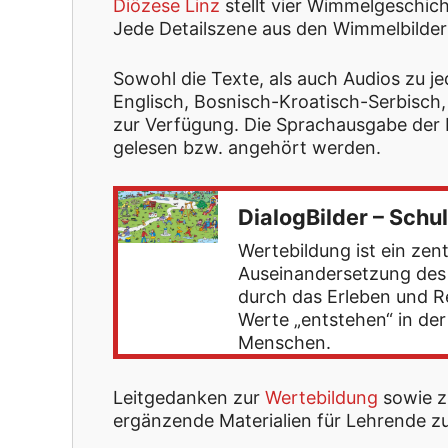
Diözese Linz
stellt vier Wimmelgeschich
Jede Detailszene aus den Wimmelbilde
Sowohl die Texte, als auch Audios zu j
Englisch, Bosnisch-Kroatisch-Serbisch,
zur Verfügung. Die Sprachausgabe der 
gelesen bzw. angehört werden.
DialogBilder – Schu
Wertebildung ist ein zent
Auseinandersetzung des E
durch das Erleben und R
Werte „entstehen“ in de
Menschen.
Leitgedanken zur
Wertebildung
sowie 
ergänzende Materialien für Lehrende 