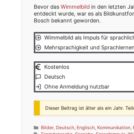
Bevor das
Wimmelbild
in den letzten Ja
entdeckt wurde, war es als Bildkunstf
Bosch bekannt geworden.
Wimmelbild als Impuls für sprachl
Mehrsprachigkeit und Sprachlernen
Kostenlos
Deutsch
Ohne Anmeldung nutzbar
Dieser Beitrag ist älter als ein Jahr. Tei
Kategorien
Bilder
,
Deutsch
,
Englisch
,
Kommunikation
,
Schlagwörter