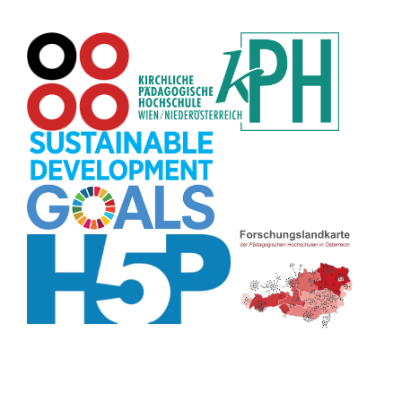
Datensicherheit
(8)
Übersetzen
(8)
Recherche
(8)
Wortschatz
(8)
Zitate
(8)
Karaoke
(8)
Adventskalender
(8)
Pflanzenbestimmung
(8)
Passwort
(8)
Rhythmus
(8)
Collage
(8)
Kompetenzen
(8)
Bildschirmschoner
(8)
Glücksrad
(7)
Audioaufnahme
(7)
Lärmampel
(7)
Tabellen
(7)
Anleitung
(7)
Argumentation
(7)
Symmetrie
(7)
Topografie
(7)
Fotopädagogik
(7)
Märchen
(7)
Malen
(7)
Muster
(7)
Erzählanlass
(7)
EU
(7)
Sitzplan
(7)
Grafik
(7)
Aufbauspiel
(7)
Chatbot
(7)
Bildgeschichte
(7)
Organisation
(7)
Naturklänge
(7)
Musikbildung
(7)
Finanzbildung
(7)
Sprechimpuls
(7)
Strukturierung
(7)
H5P
(7)
Faltanleitungen
(7)
Legasthenie
(7)
Stressabbau
(7)
Schulweg
(7)
Kurzlink
(7)
Zivilcourage
(7)
Fahrrad
(7)