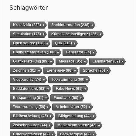
Schlagwörter
Kreativität
(238)
Sachinformation
(238)
Simulation
(175)
Künstliche Intelligenz
(126)
Open source
(118)
Quiz
(113)
Übungsmaterialien
(108)
Generator
(94)
Grafikerstellung
(89)
Message
(85)
Landkarten
(82)
Zeichnen
(81)
Lernspiele
(80)
Sprache
(76)
Videoarchiv
(74)
Toolsammlung
(69)
Bilddatenbank
(63)
Fake News
(61)
Entspannung
(61)
Feedback
(58)
Texterstellung
(58)
Arbeitsblätter
(52)
Bildbearbeitung
(45)
Bildgestaltung
(44)
Zwischendurch
(44)
Medienkompetenz
(42)
Unterrichtsideen
(42)
Browserspiel
(42)