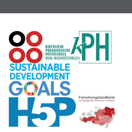
Rechtschreibung
(8)
Zeichen
(8)
Puzzle
(8)
Meditation
(8)
Rollenspiel
(8)
Globus
(8)
Datensicherheit
(8)
Übersetzen
(8)
Recherche
(8)
Wortschatz
(8)
Zitate
(8)
Karaoke
(8)
Adventskalender
(8)
Pflanzenbestimmung
(8)
Passwort
(8)
Rhythmus
(8)
Collage
(8)
Kompetenzen
(8)
Bildschirmschoner
(8)
Glücksrad
(7)
Audioaufnahme
(7)
Lärmampel
(7)
Tabellen
(7)
Anleitung
(7)
Argumentation
(7)
Symmetrie
(7)
Topografie
(7)
Fotopädagogik
(7)
Märchen
(7)
Malen
(7)
Muster
(7)
Erzählanlass
(7)
EU
(7)
Sitzplan
(7)
Grafik
(7)
Aufbauspiel
(7)
Chatbot
(7)
Bildgeschichte
(7)
Organisation
(7)
Naturklänge
(7)
Musikbildung
(7)
Finanzbildung
(7)
Sprechimpuls
(7)
Strukturierung
(7)
H5P
(7)
Faltanleitungen
(7)