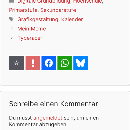
Digitale Grundbildung
,
Hochschule
,
Primarstufe
,
Sekundarstufe
Schlagwörter
Grafikgestaltung
,
Kalender
Mein Meme
Typeracer
Schreibe einen Kommentar
Du musst
angemeldet
sein, um einen
Kommentar abzugeben.