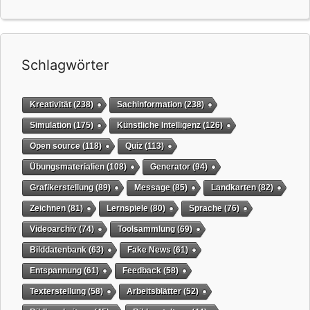
Schlagwörter
Kreativität
(238)
Sachinformation
(238)
Simulation
(175)
Künstliche Intelligenz
(126)
Open source
(118)
Quiz
(113)
Übungsmaterialien
(108)
Generator
(94)
Grafikerstellung
(89)
Message
(85)
Landkarten
(82)
Zeichnen
(81)
Lernspiele
(80)
Sprache
(76)
Videoarchiv
(74)
Toolsammlung
(69)
Bilddatenbank
(63)
Fake News
(61)
Entspannung
(61)
Feedback
(58)
Texterstellung
(58)
Arbeitsblätter
(52)