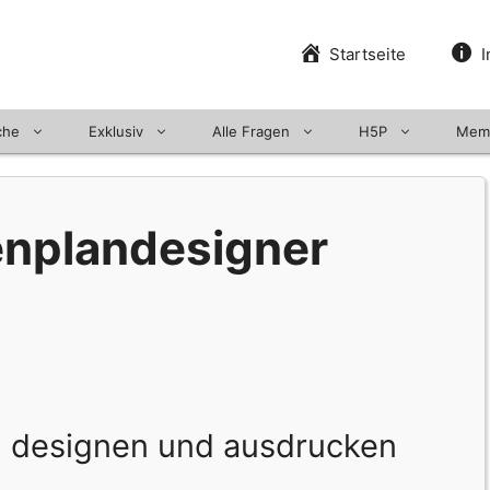
Startseite
I
che
Exklusiv
Alle Fragen
H5P
Mem
enplandesigner
l designen und ausdrucken