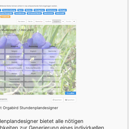
ot Orgabird Stundenplandesigner
enplandesigner bietet alle nötigen
keiten zur Generierung eines individuellen