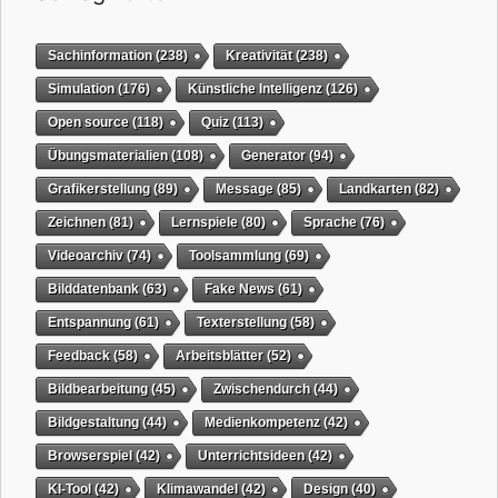
Sachinformation
(238)
Kreativität
(238)
Simulation
(176)
Künstliche Intelligenz
(126)
Open source
(118)
Quiz
(113)
Übungsmaterialien
(108)
Generator
(94)
Grafikerstellung
(89)
Message
(85)
Landkarten
(82)
Zeichnen
(81)
Lernspiele
(80)
Sprache
(76)
Videoarchiv
(74)
Toolsammlung
(69)
Bilddatenbank
(63)
Fake News
(61)
Entspannung
(61)
Texterstellung
(58)
Feedback
(58)
Arbeitsblätter
(52)
Bildbearbeitung
(45)
Zwischendurch
(44)
Bildgestaltung
(44)
Medienkompetenz
(42)
Browserspiel
(42)
Unterrichtsideen
(42)
KI-Tool
(42)
Klimawandel
(42)
Design
(40)