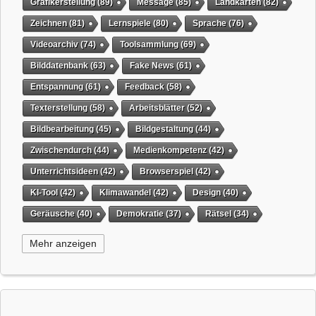
Grafikerstellung
(89)
Message
(85)
Landkarten
(82)
Zeichnen
(81)
Lernspiele
(80)
Sprache
(76)
Videoarchiv
(74)
Toolsammlung
(69)
Bilddatenbank
(63)
Fake News
(61)
Entspannung
(61)
Feedback
(58)
Texterstellung
(58)
Arbeitsblätter
(52)
Bildbearbeitung
(45)
Bildgestaltung
(44)
Zwischendurch
(44)
Medienkompetenz
(42)
Unterrichtsideen
(42)
Browserspiel
(42)
KI-Tool
(42)
Klimawandel
(42)
Design
(40)
Geräusche
(40)
Demokratie
(37)
Rätsel
(34)
Grafikgestaltung
(32)
Timer
(32)
Wissensspiel
(31)
Mehr anzeigen
QR-Code
(31)
Suchmaschine
(31)
Selbstgesteuertes Lernen
(31)
Tiere
(29)
virtuelles Whiteboard
(29)
Weihnachten
(29)