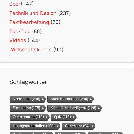
Sport
(47)
Technik und Design
(237)
Textbearbeitung
(26)
Top-Tool
(86)
Videos
(144)
Wirtschaftskunde
(90)
Schlagwörter
Kreativität
(238)
Sachinformation
(238)
Simulation
(175)
Künstliche Intelligenz
(126)
Open source
(118)
Quiz
(113)
Übungsmaterialien
(108)
Generator
(94)