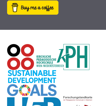
Weltraum
(9)
MINT
(9)
Fotografie
(9)
Rezepte
(9)
Dateiversand
(9)
Creative Commons
(9)
Pflanzen
(8)
Plakat
(8)
Wiki
(8)
Workshop
(8)
Rechtschreibung
(8)
Zeichen
(8)
Puzzle
(8)
Meditation
(8)
Rollenspiel
(8)
Globus
(8)
Datensicherheit
(8)
Übersetzen
(8)
Recherche
(8)
Wortschatz
(8)
Zitate
(8)
Karaoke
(8)
Adventskalender
(8)
Pflanzenbestimmung
(8)
Passwort
(8)
Rhythmus
(8)
Collage
(8)
Kompetenzen
(8)
Bildschirmschoner
(8)
Glücksrad
(7)
Audioaufnahme
(7)
Lärmampel
(7)
Tabellen
(7)
Anleitung
(7)
Argumentation
(7)
Symmetrie
(7)
Topografie
(7)
Fotopädagogik
(7)
Märchen
(7)
Malen
(7)
Muster
(7)
Erzählanlass
(7)
EU
(7)
Sitzplan
(7)
Grafik
(7)
Aufbauspiel
(7)
Chatbot
(7)