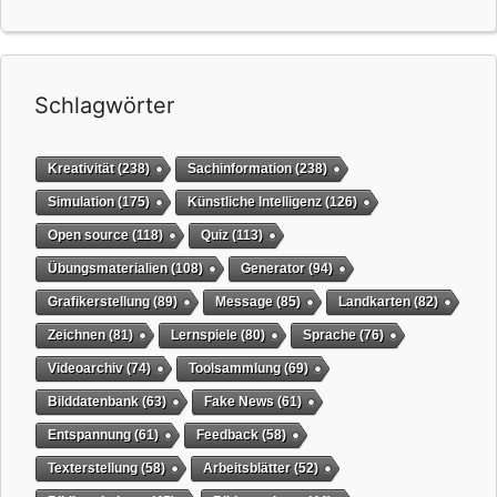
Schlagwörter
Kreativität
(238)
Sachinformation
(238)
Simulation
(175)
Künstliche Intelligenz
(126)
Open source
(118)
Quiz
(113)
Übungsmaterialien
(108)
Generator
(94)
Grafikerstellung
(89)
Message
(85)
Landkarten
(82)
Zeichnen
(81)
Lernspiele
(80)
Sprache
(76)
Videoarchiv
(74)
Toolsammlung
(69)
Bilddatenbank
(63)
Fake News
(61)
Entspannung
(61)
Feedback
(58)
Texterstellung
(58)
Arbeitsblätter
(52)