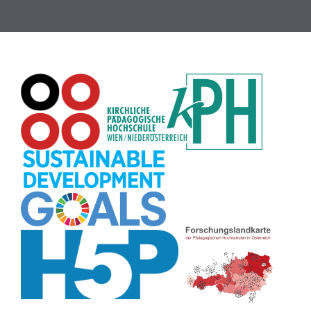
Rechtschreibung
(8)
Zeichen
(8)
Puzzle
(8)
Meditation
(8)
Rollenspiel
(8)
Globus
(8)
Datensicherheit
(8)
Übersetzen
(8)
Recherche
(8)
Wortschatz
(8)
Zitate
(8)
Karaoke
(8)
Adventskalender
(8)
Pflanzenbestimmung
(8)
Passwort
(8)
Rhythmus
(8)
Collage
(8)
Kompetenzen
(8)
Bildschirmschoner
(8)
Glücksrad
(7)
Audioaufnahme
(7)
Lärmampel
(7)
Tabellen
(7)
Anleitung
(7)
Argumentation
(7)
Symmetrie
(7)
Topografie
(7)
Fotopädagogik
(7)
Märchen
(7)
Malen
(7)
Muster
(7)
Erzählanlass
(7)
EU
(7)
Sitzplan
(7)
Grafik
(7)
Aufbauspiel
(7)
Chatbot
(7)
Bildgeschichte
(7)
Organisation
(7)
Naturklänge
(7)
Musikbildung
(7)
Finanzbildung
(7)
Sprechimpuls
(7)
Strukturierung
(7)
H5P
(7)
Faltanleitungen
(7)